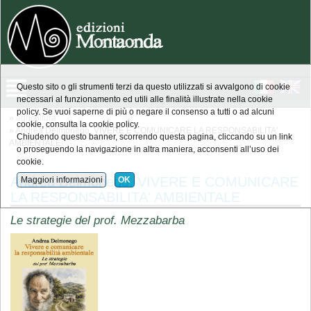
Questo sito o gli strumenti terzi da questo utilizzati si avvalgono di cookie
necessari al funzionamento ed utili alle finalità illustrate nella cookie
policy. Se vuoi saperne di più o negare il consenso a tutti o ad alcuni
»
agricoltura
cookie, consulta la cookie policy.
» Andrea Delmonego, VIVERE E COMUNICARE LA RESPONSABILITA'
Chiudendo questo banner, scorrendo questa pagina, cliccando su un link
AMBIENTALE
o proseguendo la navigazione in altra maniera, acconsenti all’uso dei
cookie.
Andrea Delmonego, VIVERE E COMUNICARE
Maggiori informazioni
OK
LA RESPONSABILITA' AMBIENTALE
Le strategie del prof. Mezzabarba