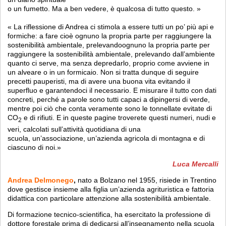
o un fumetto. Ma a ben vedere, è qualcosa di tutto questo. »
« La riflessione di Andrea ci stimola a essere tutti un po’ più api e
formiche: a fare cioè ognuno la propria parte per raggiungere la
sostenibilità ambientale, prelevandoognuno la propria parte per
raggiungere la sostenibilità ambientale, prelevando dall’ambiente
quanto ci serve, ma senza depredarlo, proprio come avviene in
un alveare o in un formicaio. Non si tratta dunque di seguire
precetti pauperisti, ma di avere una buona vita evitando il
superfluo e garantendoci il necessario. E misurare il tutto con dati
concreti, perché a parole sono tutti capaci a dipingersi di verde,
mentre poi ciò che conta veramente sono le tonnellate evitate di
CO
e di rifiuti. E in queste pagine troverete questi numeri, nudi e
2
veri, calcolati sull’attività quotidiana di una
scuola, un’associazione, un’azienda agricola di montagna e di
ciascuno di noi.»
Luca Mercalli
Andrea Delmonego
,
nato a Bolzano nel 1955, risiede in Trentino
dove gestisce insieme alla figlia un’azienda agrituristica e fattoria
didattica con particolare attenzione alla sostenibilità ambientale.
Di formazione tecnico-scientifica, ha esercitato la professione di
dottore forestale prima di dedicarsi all’insegnamento nella scuola