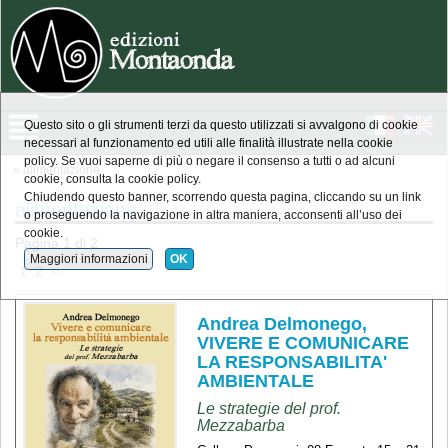
Questo sito o gli strumenti terzi da questo utilizzati si avvalgono di cookie
necessari al funzionamento ed utili alle finalità illustrate nella cookie
policy. Se vuoi saperne di più o negare il consenso a tutti o ad alcuni
» alimentazione
cookie, consulta la cookie policy.
Chiudendo questo banner, scorrendo questa pagina, cliccando su un link
alimentazione
o proseguendo la navigazione in altra maniera, acconsenti all’uso dei
cookie.
Pagina 1 di 2
Maggiori informazioni
OK
 1 
 2 
 ›› 
Andrea Delmonego,
VIVERE E COMUNICARE
LA RESPONSABILITA'
AMBIENTALE
Le strategie del prof.
Mezzabarba