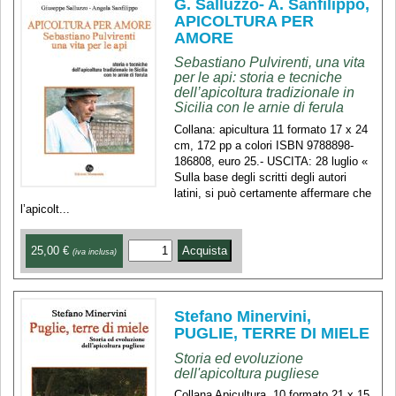
G. Salluzzo- A. Sanfilippo,
APICOLTURA PER
AMORE
Sebastiano Pulvirenti, una vita
per le api: storia e tecniche
dell’apicoltura tradizionale in
Sicilia con le arnie di ferula
Collana: apicultura 11 formato 17 x 24
cm, 172 pp a colori ISBN 9788898-
186808, euro 25.- USCITA: 28 luglio «
Sulla base degli scritti degli autori
latini, si può certamente affermare che
l’apicolt...
25,00 €
(iva inclusa)
Stefano Minervini,
PUGLIE, TERRE DI MIELE
Storia ed evoluzione
dell'apicoltura pugliese
Collana Apicultura, 10 formato 21 x 15