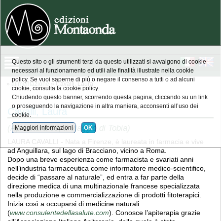
Questo sito o gli strumenti terzi da questo utilizzati si avvalgono di cookie
necessari al funzionamento ed utili alle finalità illustrate nella cookie
policy. Se vuoi saperne di più o negare il consenso a tutti o ad alcuni
»
alimentazione
» Cavalli, Laura
cookie, consulta la cookie policy.
Chiudendo questo banner, scorrendo questa pagina, cliccando su un link
o proseguendo la navigazione in altra maniera, acconsenti all’uso dei
Cavalli, Laura
cookie.
(Apicultura 09, Il viaggio di Tobia)
Maggiori informazioni
OK
LAURA CAVALLI - Nata a Firenze, è laureata in farmacia e vive
ad Anguillara, sul lago di Bracciano, vicino a Roma.
Dopo una breve esperienza come farmacista e svariati anni
nell’industria farmaceutica come informatore medico-scientifico,
decide di “passare al naturale”, ed entra a far parte della
direzione medica di una multinazionale francese specializzata
nella produzione e commercializzazione di prodotti fitoterapici.
Inizia così a occuparsi di medicine naturali
(
www.consulentedellasalute.com
). Conosce l’apiterapia grazie