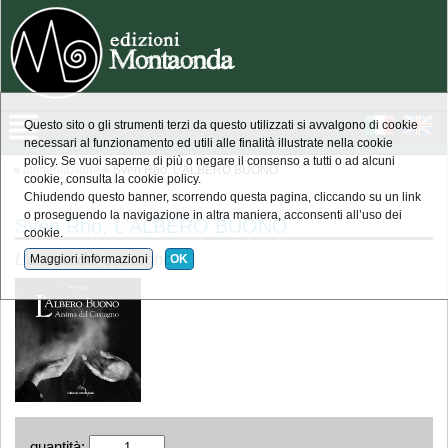
Questo sito o gli strumenti terzi da questo utilizzati si avvalgono di cookie
necessari al funzionamento ed utili alle finalità illustrate nella cookie
policy. Se vuoi saperne di più o negare il consenso a tutti o ad alcuni
»
alimentazione
» Sven Rho, L'ALBERO BUONO
cookie, consulta la cookie policy.
Chiudendo questo banner, scorrendo questa pagina, cliccando su un link
o proseguendo la navigazione in altra maniera, acconsenti all’uso dei
Sven Rho, L'ALBERO BUONO
cookie.
L'anima del castagno
Maggiori informazioni
OK
quantità: