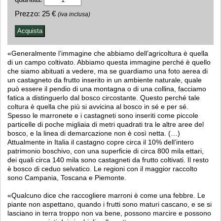
Prezzo:
25 €
(iva inclusa)
«Generalmente l’immagine che abbiamo dell’agricoltura è quella
di un campo coltivato. Abbiamo questa immagine perché è quello
che siamo abituati a vedere, ma se guardiamo una foto aerea di
un castagneto da frutto inserito in un ambiente naturale, quale
può essere il pendio di una montagna o di una collina, facciamo
fatica a distinguerlo dal bosco circostante. Questo perché tale
coltura è quella che più si avvicina al bosco in sé e per sé.
Spesso le marronete e i castagneti sono inseriti come piccole
particelle di poche migliaia di metri quadrati tra le altre aree del
bosco, e la linea di demarcazione non è così netta. (…)
Attualmente in Italia il castagno copre circa il 10% dell’intero
patrimonio boschivo, con una superficie di circa 800 mila ettari,
dei quali circa 140 mila sono castagneti da frutto coltivati. Il resto
è bosco di ceduo selvatico. Le regioni con il maggior raccolto
sono Campania, Toscana e Piemonte.
«Qualcuno dice che raccogliere marroni è come una febbre. Le
piante non aspettano, quando i frutti sono maturi cascano, e se si
lasciano in terra troppo non va bene, possono marcire e possono