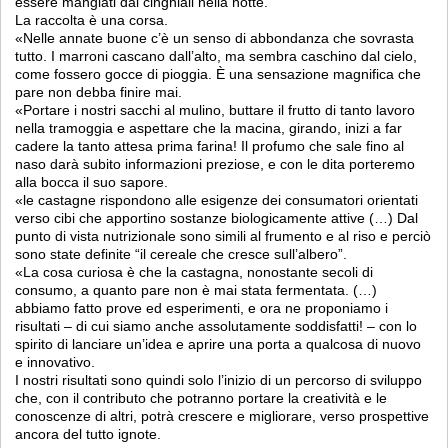
essere mangiati dai cinghiali nella notte.
La raccolta è una corsa.
«Nelle annate buone c’è un senso di abbondanza che sovrasta
tutto. I marroni cascano dall’alto, ma sembra caschino dal cielo,
come fossero gocce di pioggia. È una sensazione magnifica che
pare non debba finire mai.
«Portare i nostri sacchi al mulino, buttare il frutto di tanto lavoro
nella tramoggia e aspettare che la macina, girando, inizi a far
cadere la tanto attesa prima farina! Il profumo che sale fino al
naso darà subito informazioni preziose, e con le dita porteremo
alla bocca il suo sapore.
«le castagne rispondono alle esigenze dei consumatori orientati
verso cibi che apportino sostanze biologicamente attive (…) Dal
punto di vista nutrizionale sono simili al frumento e al riso e perciò
sono state definite “il cereale che cresce sull’albero”.
«La cosa curiosa è che la castagna, nonostante secoli di
consumo, a quanto pare non è mai stata fermentata. (…)
abbiamo fatto prove ed esperimenti, e ora ne proponiamo i
risultati – di cui siamo anche assolutamente soddisfatti! – con lo
spirito di lanciare un’idea e aprire una porta a qualcosa di nuovo
e innovativo.
I nostri risultati sono quindi solo l’inizio di un percorso di sviluppo
che, con il contributo che potranno portare la creatività e le
conoscenze di altri, potrà crescere e migliorare, verso prospettive
ancora del tutto ignote.