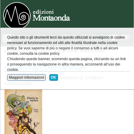
Questo sito o gli strumenti terzi da questo utilizzati si avvalgono di cookie
necessari al funzionamento ed utili alle finalità illustrate nella cookie
policy. Se vuoi saperne di più o negare il consenso a tutti o ad alcuni
»
Catalogo
»
collana Altrismo
» Giorgio Ghigo, Dietro le ombre
cookie, consulta la cookie policy.
Chiudendo questo banner, scorrendo questa pagina, cliccando su un link
o proseguendo la navigazione in altra maniera, acconsenti all’uso dei
Giorgio Ghigo, Dietro le ombre
cookie.
Storie di boschi, con un bestiario di creature
Maggiori informazioni
OK
sconosciute