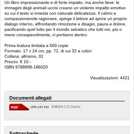
Un libro impressionante e di forte impatto, ma anche lieve: le
immagini degli animali uccisi creano un violento impatto emotivo
su cui il testo si innesta con naturale delicatezza. Il calmo e
compassionevole ragionare, spinge il lettore ad aprire un proprio
dialogo interno, affrontando rimozione e disagio, paura e dolore,
pacificando quel lutto per il mondo selvatico che tutti noi, più o
meno consapevolmente, ci portiamo dentro.
Prima tiratura limitata a 500 copie
Formato: 17 x 24 cm, pp. 72, di cui 32 a colori
Collana: altrismo, 01
Prezzo: € 10.-
ISBN 9788898-186020
Visualizzazioni: 4421
Documenti allegati
EM004-CS-Danni
(300,162 Kb)
Sottoschede