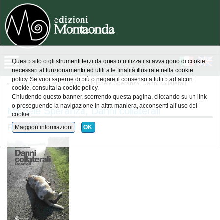
Questo sito o gli strumenti terzi da questo utilizzati si avvalgono di cookie
necessari al funzionamento ed utili alle finalità illustrate nella cookie
policy. Se vuoi saperne di più o negare il consenso a tutti o ad alcuni
»
Catalogo
»
collana Altrismo
» Michele Speranza, Danni collaterali
cookie, consulta la cookie policy.
Chiudendo questo banner, scorrendo questa pagina, cliccando su un link
o proseguendo la navigazione in altra maniera, acconsenti all’uso dei
Michele Speranza, Danni collaterali
cookie.
Roadkill
Maggiori informazioni
OK