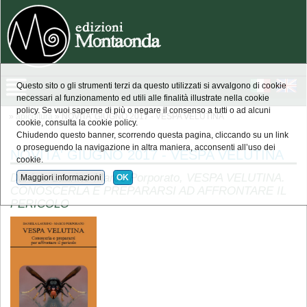
Questo sito o gli strumenti terzi da questo utilizzati si avvalgono di cookie
necessari al funzionamento ed utili alle finalità illustrate nella cookie
policy. Se vuoi saperne di più o negare il consenso a tutti o ad alcuni
»
apicoltura
» NOVITA' GIUGNO 2017 - VESPA VELUTINA
cookie, consulta la cookie policy.
Chiudendo questo banner, scorrendo questa pagina, cliccando su un link
o proseguendo la navigazione in altra maniera, acconsenti all’uso dei
NOVITA' GIUGNO 2017 - VESPA VELUTINA
cookie.
Daniela Laurino-Marco Porporato, VESPA VELUTINA.
Maggiori informazioni
OK
CONOSCERLA E PREPARARSI AD AFFRONTARE IL
PERICOLO