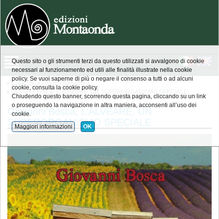
Questo sito o gli strumenti terzi da questo utilizzati si avvalgono di cookie
necessari al funzionamento ed utili alle finalità illustrate nella cookie
policy. Se vuoi saperne di più o negare il consenso a tutti o ad alcuni
»
Catalogo
»
collana Apicultura
cookie, consulta la cookie policy.
»
Giovanni Bosca, L'ALVEARE, UN SUPERORGANISMO SPECIALE
Chiudendo questo banner, scorrendo questa pagina, cliccando su un link
o proseguendo la navigazione in altra maniera, acconsenti all’uso dei
Giovanni Bosca, L'ALVEARE, UN
cookie.
SUPERORGANISMO SPECIALE
Maggiori informazioni
OK