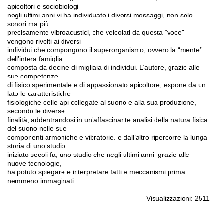
apicoltori e sociobiologi
negli ultimi anni vi ha individuato i diversi messaggi, non solo
sonori ma più
precisamente vibroacustici, che veicolati da questa “voce”
vengono rivolti ai diversi
individui che compongono il superorganismo, ovvero la “mente”
dell’intera famiglia
composta da decine di migliaia di individui. L’autore, grazie alle
sue competenze
di fisico sperimentale e di appassionato apicoltore, espone da un
lato le caratteristiche
fisiologiche delle api collegate al suono e alla sua produzione,
secondo le diverse
finalità, addentrandosi in un’affascinante analisi della natura fisica
del suono nelle sue
componenti armoniche e vibratorie, e dall’altro ripercorre la lunga
storia di uno studio
iniziato secoli fa, uno studio che negli ultimi anni, grazie alle
nuove tecnologie,
ha potuto spiegare e interpretare fatti e meccanismi prima
nemmeno immaginati.
Visualizzazioni: 2511