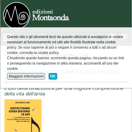
Questo sito o gli strumenti terzi da questo utilizzati si avvalgono di cookie
necessari al funzionamento ed utili alle finalità illustrate nella cookie
policy. Se vuoi saperne di più o negare il consenso a tutti o ad alcuni
»
Catalogo
»
collana Apicultura
cookie, consulta la cookie policy.
» Maurizio Iori, ASCOLTIAMO COSA DICONO LE API
Chiudendo questo banner, scorrendo questa pagina, cliccando su un link
o proseguendo la navigazione in altra maniera, acconsenti all’uso dei
cookie.
Maurizio Iori, ASCOLTIAMO COSA DICONO
Maggiori informazioni
OK
LE API
L'uso della bioacustica per una migliore comprensione
della vita dell'arnia