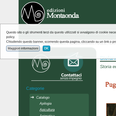
Home
novità Montaonda
Catalogo
Questo sito o gli strumenti terzi da questo utilizzati si avvalgono di cookie nece
policy.
Chiudendo questo banner, scorrendo questa pagina, cliccando su un link o pro
»
Catalogo
»
collana Apicultura
» Stefano Minervini, PUGLIE, TER
Maggiori informazioni
OK
Stefan
Storia e
Categorie
Catalogo
Apilogia
Apicultura
Apipratica