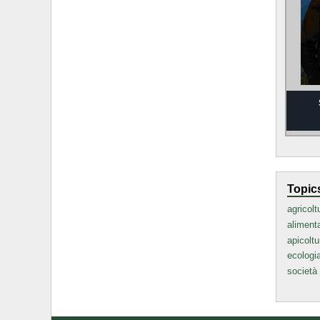
Topic
agricolt
aliment
apicoltu
ecologi
società