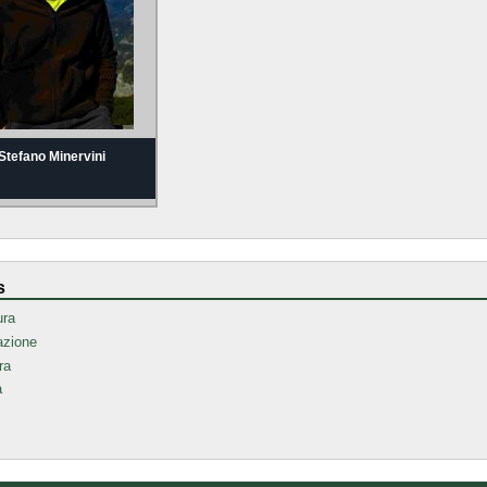
Stefano Minervini
s
ura
azione
ra
a