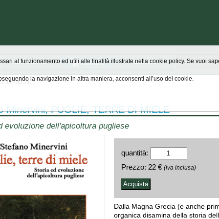
Chi siamo
Scrivici
ssari al funzionamento ed utili alle finalità illustrate nella cookie policy. Se vuoi s
seguendo la navigazione in altra maniera, acconsenti all’uso dei cookie.
RE DI MIELE
o Minervini, PUGLIE, TERRE DI MIELE
d evoluzione dell'apicoltura pugliese
quantità:
Prezzo:
22 €
(iva inclusa)
Dalla Magna Grecia (e anche prima.
organica disamina della storia dell