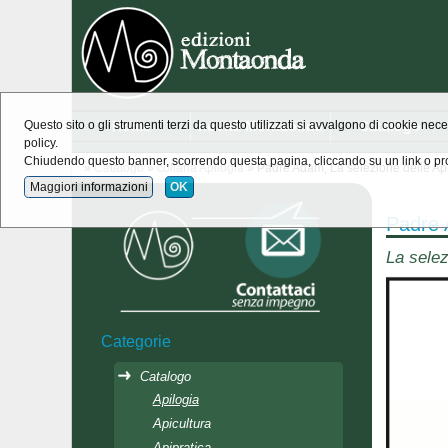
Home
novità Montaonda
Catalogo
Questo sito o gli strumenti terzi da questo utilizzati si avvalgono di cookie nece
policy.
Chiudendo questo banner, scorrendo questa pagina, cliccando su un link o pro
»
Catalogo
»
collana Apilogia
» Padre Adam, La selezione delle Ap
Maggiori informazioni
OK
Padre 
La selez
Categorie
Catalogo
Apilogia
Apicultura
Apipratica