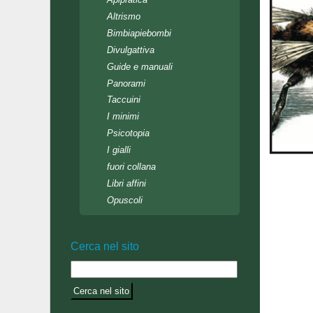
Altrismo
Bimbiapiebombi
Divulgattiva
Guide e manuali
Panorami
Taccuini
I minimi
Psicotopia
I gialli
fuori collana
Libri affini
Opuscoli
Cerca nel sito