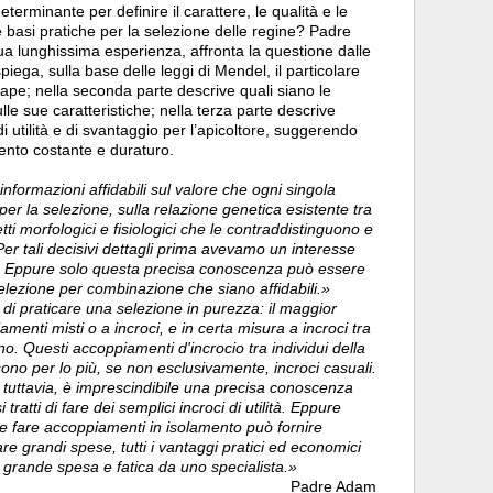
erminante per definire il carattere, le qualità e le
e basi pratiche per la selezione delle regine? Padre
ua lunghissima esperienza, affronta la questione dalle
spiega, sulla base delle leggi di Mendel, il particolare
ape; nella seconda parte descrive quali siano le
ulle sue caratteristiche; nella terza parte descrive
di utilità e di svantaggio per l’apicoltore, suggerendo
mento costante e duraturo.
nformazioni affidabili sul valore che ogni singola
er la selezione, sulla relazione genetica esistente tra
etti morfologici e fisiologici che le contraddistinguono e
 Per tali decisivi dettagli prima avevamo un interesse
nte. Eppure solo questa precisa conoscenza può essere
elezione per combinazione che siano affidabili.»
 di praticare una selezione in purezza: il maggior
enti misti o a incroci, e in certa misura a incroci tra
. Questi accoppiamenti d'incrocio tra individui della
sono per lo più, se non esclusivamente, incroci casuali.
, tuttavia, è imprescindibile una precisa conoscenza
 tratti di fare dei semplici incroci di utilità. Eppure
e e fare accoppiamenti in isolamento può fornire
are grandi spese, tutti i vantaggi pratici ed economici
 grande spesa e fatica da uno specialista.»
Padre Adam