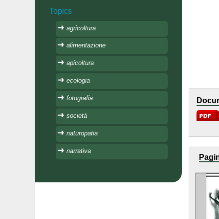
Topics
agricoltura
alimentazione
apicoltura
ecologia
fotografia
Docum
società
naturopatia
narrativa
Pagin