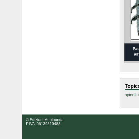
Pad
al
Topic
apicoltu
© Edizioni Montaonda
P.IVA: 06139310483