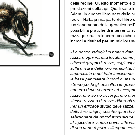
delle regine. Questo momento è det
prestazioni delle api. Quali sono l
Adam, in questo libro nato dalla s
radici. Nella prima parte del libro 
funzionamento della genetica nell’
possibilità pratiche di intervento s
razza per razza le caratteristiche 
incroci e risultati per un migliora
«Le nostre indagini ci hanno dato i
razza e ogni varietà locale hanno p
i diversi gruppi di razze, sugli asp
sulla misura della loro variabilità.
superficiale o del tutto inesiste
la base per creare incroci o una s
«Sono pochi gli apicoltori in grado
numero deve ricorrere ad accoppiam
razze, che se ne accorgano o meno
stessa razza o di razze differenti 
Per un efficace studio delle razze
delle loro origini, eccetto quando si
selezionare da riproduttrici sicur
all’apicoltore, senza dover affront
di una varietà pura sviluppata con