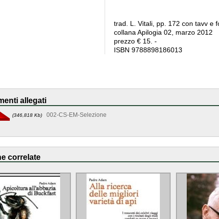
trad. L. Vitali, pp. 172 con tavv e f
collana Apilogia 02, marzo 2012
prezzo € 15. -
ISBN 9788898186013
enti allegati
002-CS-EM-Selezione
(346,818 Kb)
e correlate