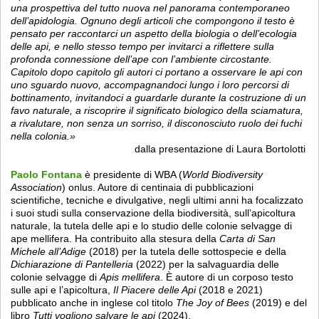
una prospettiva del tutto nuova nel panorama contemporaneo
dell’apidologia. Ognuno degli articoli che compongono il testo è
pensato per raccontarci un aspetto della biologia o dell’ecologia
delle api, e nello stesso tempo per invitarci a riflettere sulla
profonda connessione dell’ape con l’ambiente circostante.
Capitolo dopo capitolo gli autori ci portano a osservare le api con
uno sguardo nuovo, accompagnandoci lungo i loro percorsi di
bottinamento, invitandoci a guardarle durante la costruzione di un
favo naturale, a riscoprire il significato biologico della sciamatura,
a rivalutare, non senza un sorriso, il disconosciuto ruolo dei fuchi
nella colonia.»
dalla presentazione di Laura Bortolotti
Paolo Fontana
è presidente di WBA (
World Biodiversity
Association
) onlus. Autore di centinaia di pubblicazioni
scientifiche, tecniche e divulgative, negli ultimi anni ha focalizzato
i suoi studi sulla conservazione della biodiversità, sull’apicoltura
naturale, la tutela delle api e lo studio delle colonie selvagge di
ape mellifera. Ha contribuito alla stesura della
Carta di San
Michele all’Adige
(2018) per la tutela delle sottospecie e della
Dichiarazione di Pantelleria
(2022) per la salvaguardia delle
colonie selvagge di
Apis mellifera
. È autore di un corposo testo
sulle api e l’apicoltura,
Il Piacere delle Api
(2018 e 2021)
pubblicato anche in inglese col titolo
The Joy of Bees
(2019) e del
libro
Tutti vogliono salvare le api
(2024).