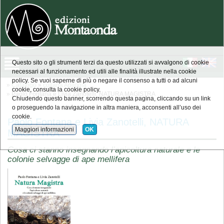
Questo sito o gli strumenti terzi da questo utilizzati si avvalgono di cookie
necessari al funzionamento ed utili alle finalità illustrate nella cookie
policy. Se vuoi saperne di più o negare il consenso a tutti o ad alcuni
»
Catalogo
»
collana Apilogia
cookie, consulta la cookie policy.
» Paolo Fontana e Livia Zanotelli, NATURA MAGISTRA
Chiudendo questo banner, scorrendo questa pagina, cliccando su un link
o proseguendo la navigazione in altra maniera, acconsenti all’uso dei
cookie.
Paolo Fontana e Livia Zanotelli, NATURA
Maggiori informazioni
OK
MAGISTRA
Cosa ci stanno insegnando l’apicoltura naturale e le
colonie selvagge di ape mellifera