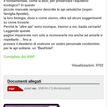
è fondamentale, come si dice, per preservare l’equilibrio
ecologico? In questo
piccolo manuale vengono descritte le api selvatiche (super-
famiglia Apoidei),
la loro biologia, dove e come vivono, oltre ad alcuni suggerimenti
su come trovarle.
Perché le “altre api” sono ovunque, intorno a noi, basta cercarle!
Leggendo queste
pagine imparerete non solo a riconoscerle ma anche ad amarle e
rispettarle… fino a
provare il desiderio di costruire un vostro personale condominio
per le api solitarie: un "BeeHotel”.
Consigliato dal WWF
Visualizzazioni: 9702
Documenti allegati
EM034-CS-Monterastelli
(3,657 Mb)