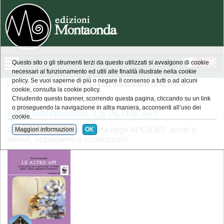
Questo sito o gli strumenti terzi da questo utilizzati si avvalgono di cookie
necessari al funzionamento ed utili alle finalità illustrate nella cookie
policy. Se vuoi saperne di più o negare il consenso a tutti o ad alcuni
»
Catalogo
»
collana Apipratica
» Elisa Monterastelli, LE ALTRE API
cookie, consulta la cookie policy.
Chiudendo questo banner, scorrendo questa pagina, cliccando su un link
o proseguendo la navigazione in altra maniera, acconsenti all’uso dei
Elisa Monterastelli, LE ALTRE API
cookie.
Guida pratica alla scoperta degli APOIDEI: amati e
Maggiori informazioni
OK
temuti, impariamo a riconoscerli