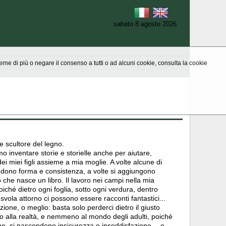
sabato 8 agosto 2026
aperne di più o negare il consenso a tutti o ad alcuni cookie, consulta la cookie
 e scultore del legno.
 inventare storie e storielle anche per aiutare,
dei miei figli assieme a mia moglie. A volte alcune di
endono forma e consistenza, a volte si aggiungono
co che nasce un libro. Il lavoro nei campi nella mia
iché dietro ogni foglia, sotto ogni verdura, dentro
svola attorno ci possono essere racconti fantastici...
zione, o meglio: basta solo perderci dietro il giusto
 alla realtà, e nemmeno al mondo degli adulti, poiché
ione, si nascondono insicurezza e insoddisfazione… e