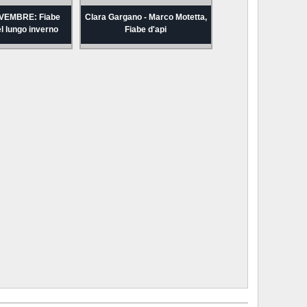
VEMBRE: Fiabe
Clara Gargano - Marco Motetta,
el lungo inverno
Fiabe d'api