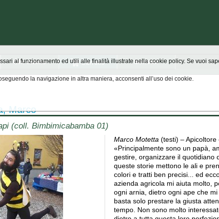
Chi siamo
Scrivici
ssari al funzionamento ed utili alle finalità illustrate nella cookie policy. Se vuoi s
seguendo la navigazione in altra maniera, acconsenti all’uso dei cookie.
a, Marco
api (coll. Bimbimicabamba 01)
Marco Motetta
(testi) – Apicoltore
«Principalmente sono un papà, amo
gestire, organizzare il quotidiano 
queste storie mettono le ali e pr
colori e tratti ben precisi... ed ec
azienda agricola mi aiuta molto, po
ogni arnia, dietro ogni ape che mi 
basta solo prestare la giusta atten
tempo. Non sono molto interessato
dietro a tutta questa loro perfez