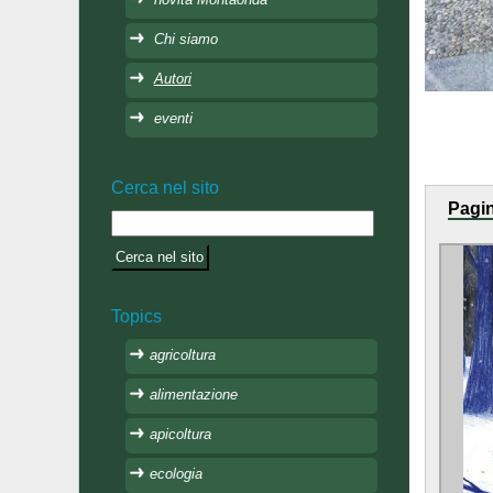
Chi siamo
Autori
eventi
Cerca nel sito
Pagin
Topics
agricoltura
alimentazione
apicoltura
ecologia