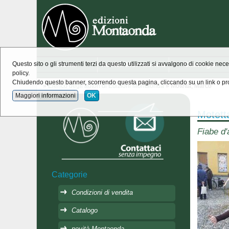
Home
novità Montaonda
Catalogo
Questo sito o gli strumenti terzi da questo utilizzati si avvalgono di cookie nece
policy.
Chiudendo questo banner, scorrendo questa pagina, cliccando su un link o pro
»
Elenco degli autori di Edizioni Montaonda
» Motetta, Marco
Maggiori informazioni
OK
Motett
Fiabe d'
Categorie
Condizioni di vendita
Catalogo
novità Montaonda