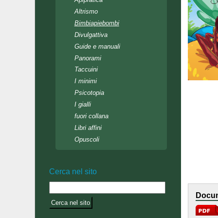
Altrismo
Bimbiapiebombi
Divulgattiva
Guide e manuali
Panorami
Taccuini
I minimi
Psicotopia
I gialli
fuori collana
Libri affini
Opuscoli
Cerca nel sito
Docum