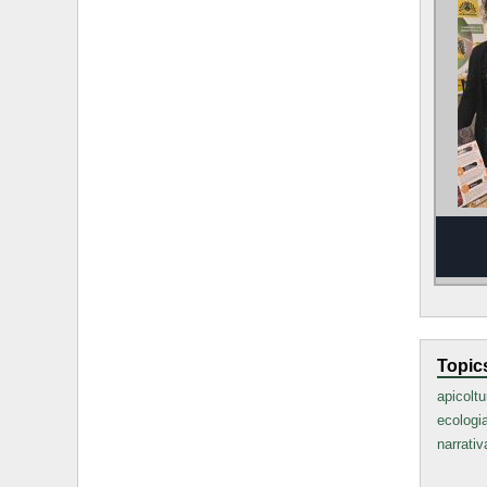
Topic
apicoltu
ecologi
narrativ