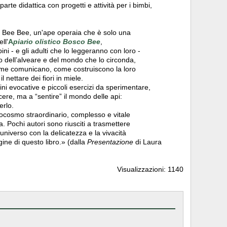
rte didattica con progetti e attività per i bimbi,
a Bee Bee, un'ape operaia che è solo una
ll'
A
piario olistico
Bosco Bee
,
i - e gli adulti che lo leggeranno con loro -
ro dell’alveare e del mondo che lo circonda,
ome comunicano, come costruiscono la loro
 nettare dei fiori in miele.
ni evocative e piccoli esercizi da sperimentare,
scere, ma a “sentire” il mondo delle api:
erlo.
crocosmo straordinario, complesso e vitale
ra. Pochi autori sono riusciti a trasmettere
 universo con la delicatezza e la vivacità
ine di questo libro.» (dalla
Presentazione
di Laura
Visualizzazioni: 1140