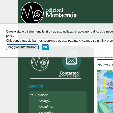
Home
novità Montaonda
Catalogo
Questo sito o gli strumenti terzi da questo utilizzati si avvalgono di cookie nece
policy.
Chiudendo questo banner, scorrendo questa pagina, cliccando su un link o pro
»
Catalogo
»
collana Bimbiapiebombi
» Anna Gianotti, BEE BEE e 
Maggiori informazioni
OK
Anna G
Avventur
Categorie
Catalogo
Apilogia
Apicultura
Apipratica