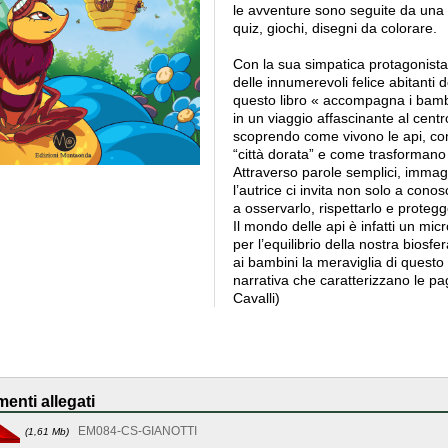
le avventure sono seguite da una pa
quiz, giochi, disegni da colorare.
Con la sua simpatica protagonist
delle innumerevoli felice abitanti de
questo libro « accompagna i bambin
in un viaggio affascinante al cent
scoprendo come vivono le api, c
“città dorata” e come trasformano il
Attraverso parole semplici, immagi
l’autrice ci invita non solo a cono
a osservarlo, rispettarlo e protegg
Il mondo delle api è infatti un mi
per l’equilibrio della nostra biosfe
ai bambini la meraviglia di questo
narrativa che caratterizzano le pag
Cavalli)
enti allegati
EM084-CS-GIANOTTI
(1,61 Mb)