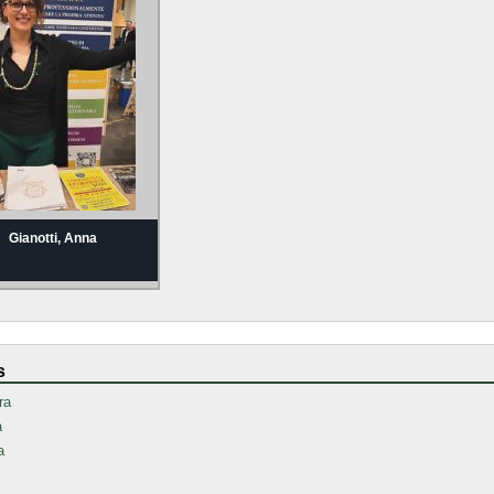
Gianotti, Anna
s
ra
a
a