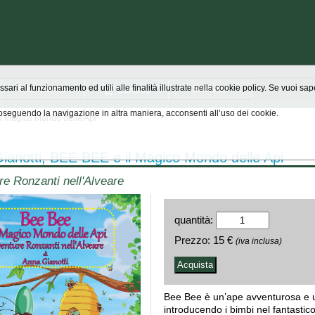
Chi siamo
Scrivici
ssari al funzionamento ed utili alle finalità illustrate nella cookie policy. Se vuoi s
seguendo la navigazione in altra maniera, acconsenti all’uso dei cookie.
il Magico Mondo delle Api
ianotti, BEE BEE e il Magico Mondo delle Api
e Ronzanti nell'Alveare
quantità:
Prezzo:
15 €
(iva inclusa)
Bee Bee è un’ape avventurosa e u
introducendo i bimbi nel fantastic