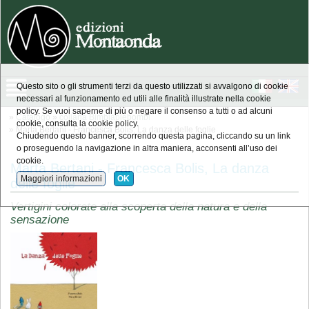
Questo sito o gli strumenti terzi da questo utilizzati si avvalgono di cookie
necessari al funzionamento ed utili alle finalità illustrate nella cookie
policy. Se vuoi saperne di più o negare il consenso a tutti o ad alcuni
»
Catalogo
»
collana Bimbiapiebombi
cookie, consulta la cookie policy.
» Marta Bertani - Francesca Bolis, La danza delle foglie
Chiudendo questo banner, scorrendo questa pagina, cliccando su un link
o proseguendo la navigazione in altra maniera, acconsenti all’uso dei
cookie.
Marta Bertani - Francesca Bolis, La danza
Maggiori informazioni
OK
delle foglie
Vertigini colorate alla scoperta della natura e della
sensazione