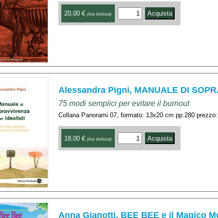
20,00 €
(iva inclusa)
Alessandra Pigni, MANUALE DI SOP
75 modi semplici per evitare il burnout
Collana Panorami 07, formato: 13x20 cm pp.280 prezzo:
18,00 €
(iva inclusa)
Anna Gianotti, BEE BEE e il Magico M