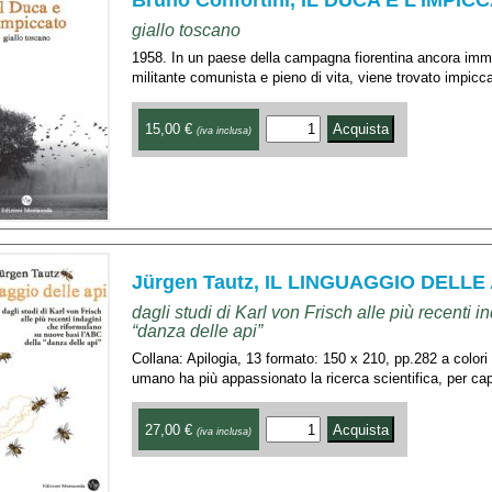
giallo toscano
1958. In un paese della campagna fiorentina ancora imm
militante comunista e pieno di vita, viene trovato impiccat
15,00 €
(iva inclusa)
Jürgen Tautz, IL LINGUAGGIO DELLE 
dagli studi di Karl von Frisch alle più recenti
“danza delle api”
Collana: Apilogia, 13 formato: 150 x 210, pp.282 a colori 
umano ha più appassionato la ricerca scientifica, per cap
27,00 €
(iva inclusa)