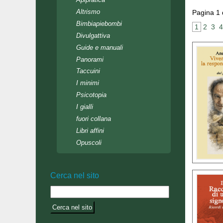
Altrismo
Pagina 1
Bimbiapiebombi
 1 
 2 
 3 
 4
Divulgattiva
Guide e manuali
Panorami
Taccuini
I minimi
Psicotopia
I gialli
fuori collana
Libri affini
Opuscoli
Cerca nel sito