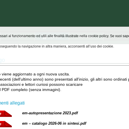
Chi siamo
Scrivici
ssari al funzionamento ed utili alle finalità illustrate nella cookie policy. Se vuoi s
seguendo la navigazione in altra maniera, acconsenti all’uso dei cookie.
go
go viene aggiornato a ogni nuova uscita.
ù recenti (dell'ultimo anno) sono presentati all'inizio, gli altri sono ordinati
associazioni e lettori curiosi possono scaricare
 il PDF completo (senza immagini).
nti allegati
em-autopresentazione 2023.pdf
em – catalogo 2026-06 in sintesi.pdf