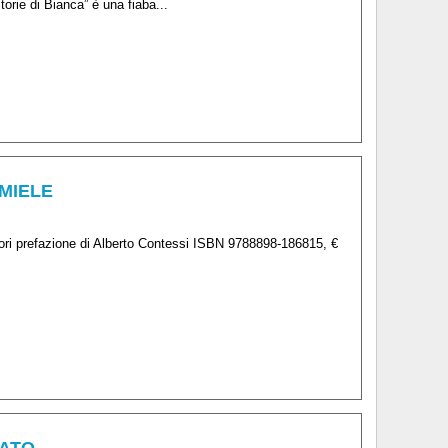
orie di Bianca” è una fiaba...
 MIELE
lori prefazione di Alberto Contessi ISBN 9788898-186815, €
CATO