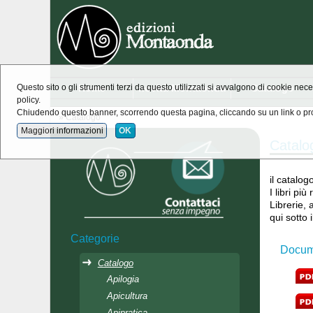
Home
novità Montaonda
Catalogo
Questo sito o gli strumenti terzi da questo utilizzati si avvalgono di cookie nece
policy.
Chiudendo questo banner, scorrendo questa pagina, cliccando su un link o pro
» Catalogo
Maggiori informazioni
OK
Catalo
il catalo
I libri pi
Librerie, 
qui sotto
Categorie
Docume
Catalogo
Apilogia
Apicultura
Apipratica