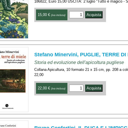
186822, Euro 15,00 USCITA: 2 luglio “Tutto è magico - St
15,00 €
(iva inclusa)
Stefano Minervini, PUGLIE, TERRE DI
Storia ed evoluzione dell'apicoltura pugliese
Collana Apicultura, 10 formato 21 x 15 cm, pp. 208 a co
22,00
22,00 €
(iva inclusa)
Bruno Confortini, IL DUCA E L'IMPIC