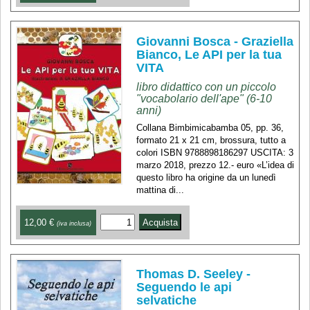
Giovanni Bosca - Graziella
Bianco, Le API per la tua
VITA
libro didattico con un piccolo
"vocabolario dell'ape" (6-10
anni)
Collana Bimbimicabamba 05, pp. 36,
formato 21 x 21 cm, brossura, tutto a
colori ISBN 9788898186297 USCITA: 3
marzo 2018, prezzo 12.- euro «L’idea di
questo libro ha origine da un lunedì
mattina di...
12,00 €
(iva inclusa)
Thomas D. Seeley -
Seguendo le api
selvatiche