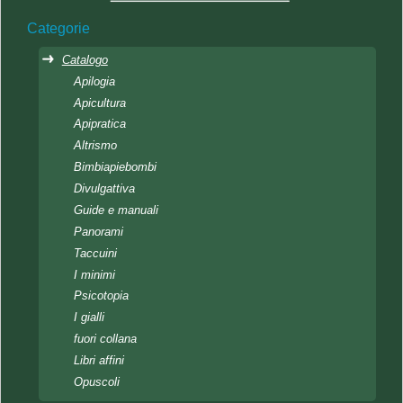
Categorie
Catalogo
Apilogia
Apicultura
Apipratica
Altrismo
Bimbiapiebombi
Divulgattiva
Guide e manuali
Panorami
Taccuini
I minimi
Psicotopia
I gialli
fuori collana
Libri affini
Opuscoli