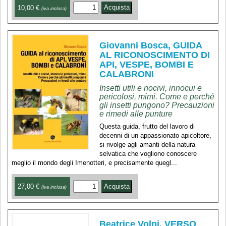
10,00 €
(iva inclusa)
Giovanni Bosca, GUIDA
AL RICONOSCIMENTO DI
API, VESPE, BOMBI E
CALABRONI
Insetti utili e nocivi, innocui e
pericolosi, mimi. Come e perché
gli insetti pungono? Precauzioni
e rimedi alle punture
Questa guida, frutto del lavoro di
decenni di un appassionato apicoltore,
si rivolge agli amanti della natura
selvatica che vogliono conoscere
meglio il mondo degli Imenotteri, e precisamente quegl...
27,00 €
(iva inclusa)
Beatrice Volpi, VERSO