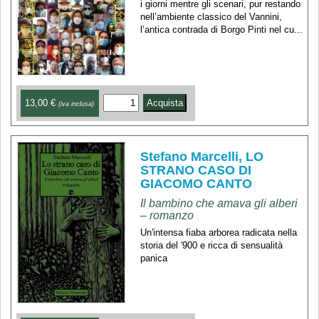
i giorni mentre gli scenari, pur restando
nell’ambiente classico del Vannini,
l’antica contrada di Borgo Pinti nel cu...
13,00 €
(iva inclusa)
Stefano Marcelli, LO
STRANO CASO DI
GIACOMO CANTO
Il bambino che amava gli alberi
– romanzo
Un'intensa fiaba arborea radicata nella
storia del '900 e ricca di sensualità
panica