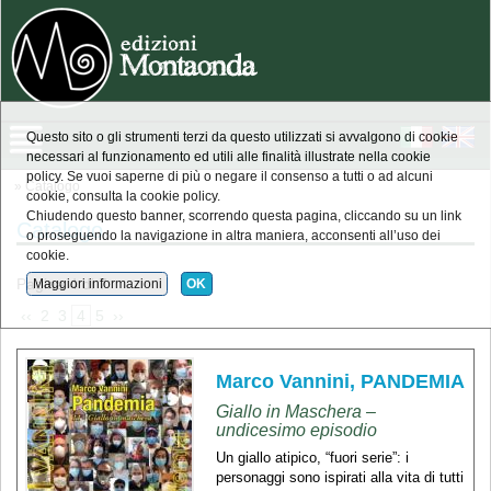
Questo sito o gli strumenti terzi da questo utilizzati si avvalgono di cookie
necessari al funzionamento ed utili alle finalità illustrate nella cookie
policy. Se vuoi saperne di più o negare il consenso a tutti o ad alcuni
» Catalogo
cookie, consulta la cookie policy.
Chiudendo questo banner, scorrendo questa pagina, cliccando su un link
Catalogo
o proseguendo la navigazione in altra maniera, acconsenti all’uso dei
cookie.
Pagina 4 di 7
Maggiori informazioni
OK
 ‹‹ 
 2 
 3 
 4 
 5 
 ›› 
Marco Vannini, PANDEMIA
Giallo in Maschera –
undicesimo episodio
Un giallo atipico, “fuori serie”: i
personaggi sono ispirati alla vita di tutti