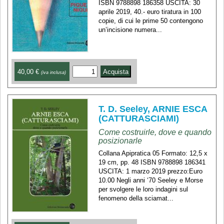
ISBN 9788898 186358 USCITA: 30
aprile 2019, 40.- euro tiratura in 100
copie, di cui le prime 50 contengono
un’incisione numera...
40,00 €
(iva inclusa)
T. D. Seeley, ARNIE ESCA
(CATTURASCIAMI)
Come costruirle, dove e quando
posizionarle
Collana Apipratica 05 Formato: 12,5 x
19 cm, pp. 48 ISBN 9788898 186341
USCITA: 1 marzo 2019 prezzo:Euro
10.00 Negli anni ‘70 Seeley e Morse
per svolgere le loro indagini sul
fenomeno della sciamat...