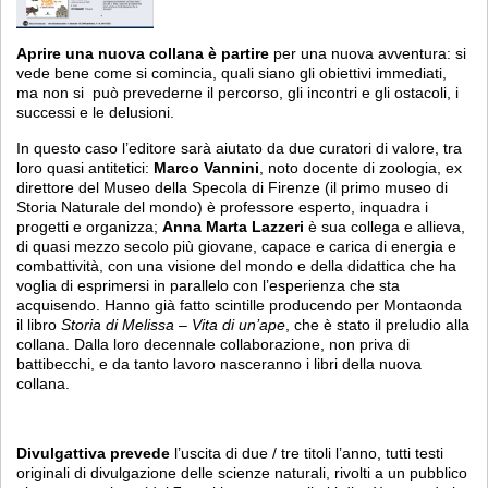
Aprire una nuova collana è partire
per una nuova avventura: si
vede bene come si comincia, quali siano gli obiettivi immediati,
ma non si può prevederne il percorso, gli incontri e gli ostacoli, i
successi e le delusioni.
In questo caso l’editore sarà aiutato da due curatori di valore, tra
loro quasi antitetici:
Marco Vannini
, noto docente di zoologia, ex
direttore del Museo della Specola di Firenze (il primo museo di
Storia Naturale del mondo) è professore esperto, inquadra i
progetti e organizza;
Anna Marta Lazzeri
è sua collega e allieva,
di quasi mezzo secolo più giovane, capace e carica di energia e
combattività, con una visione del mondo e della didattica che ha
voglia di esprimersi in parallelo con l’esperienza che sta
acquisendo. Hanno già fatto scintille producendo per Montaonda
il libro
Storia di Melissa – Vita di un’ape
, che è stato il preludio alla
collana. Dalla loro decennale collaborazione, non priva di
battibecchi, e da tanto lavoro nasceranno i libri della nuova
collana.
Divulg
a
ttiva prevede
l’uscita di due / tre titoli l’anno, tutti testi
originali di divulgazione delle scienze naturali, rivolti a un pubblico