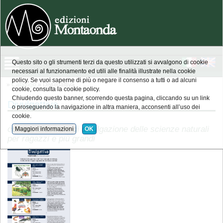
Questo sito o gli strumenti terzi da questo utilizzati si avvalgono di cookie
necessari al funzionamento ed utili alle finalità illustrate nella cookie
policy. Se vuoi saperne di più o negare il consenso a tutti o ad alcuni
»
Catalogo
» Divulgattiva
cookie, consulta la cookie policy.
Chiudendo questo banner, scorrendo questa pagina, cliccando su un link
Divulgattiva
o proseguendo la navigazione in altra maniera, acconsenti all’uso dei
cookie.
collana illlustrata di divulgazione delle scienze naturali
Maggiori informazioni
OK
per ragazzi e più grandi