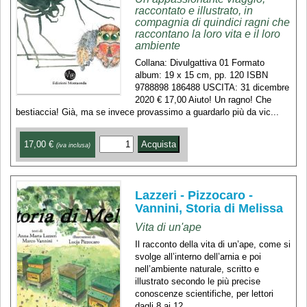
raccontato e illustrato, in
compagnia di quindici ragni che
raccontano la loro vita e il loro
ambiente
Collana: Divulgattiva 01 Formato
album: 19 x 15 cm, pp. 120 ISBN
9788898 186488 USCITA: 31 dicembre
2020 € 17,00 Aiuto! Un ragno! Che
bestiaccia! Già, ma se invece provassimo a guardarlo più da vic...
17,00 €
(iva inclusa)
Lazzeri - Pizzocaro -
Vannini, Storia di Melissa
Vita di un'ape
Il racconto della vita di un’ape, come si
svolge all’interno dell’arnia e poi
nell’ambiente naturale, scritto e
illustrato secondo le più precise
conoscenze scientifiche, per lettori
dagli 8 ai 12...