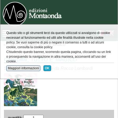
Questo sito o gli strumenti terzi da questo utilizzati si avvalgono di cookie
necessari al funzionamento ed utili alle finalità illustrate nella cookie
policy. Se vuoi saperne di più o negare il consenso a tutti o ad alcuni
»
ecologia
» Caterpillar, TUTTO E' MAGICO
cookie, consulta la cookie policy.
Chiudendo questo banner, scorrendo questa pagina, cliccando su un link
o proseguendo la navigazione in altra maniera, acconsenti all’uso dei
Caterpillar, TUTTO E' MAGICO
cookie.
Storie di Bianca illustrate da Rocco Lombardi
Maggiori informazioni
OK
quantità: