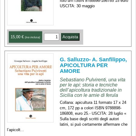
foto b/n ISBN 9788898-186785 15 euro
USCITA: 30 maggio
15,00 €
(iva inclusa)
G. Salluzzo- A. Sanfilippo,
APICOLTURA PER
AMORE
Sebastiano Pulvirenti, una vita
per le api: storia e tecniche
dell’apicoltura tradizionale in
Sicilia con le arnie di ferula
Collana: apicultura 11 formato 17 x 24
cm, 172 pp a colori ISBN 9788898-
186808, euro 25.- USCITA: 28 luglio «
Sulla base degli scritti degli autori
latini, si può certamente affermare che
l’apicolt...