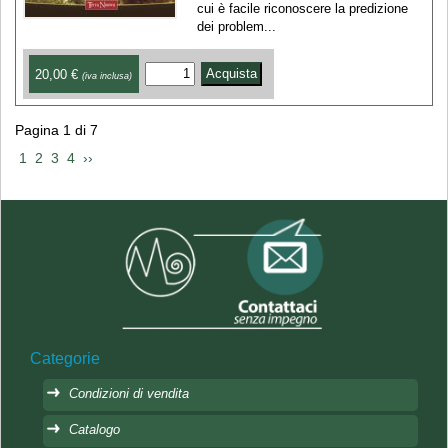
cui è facile riconoscere la predizione
dei problem...
20,00 €
(iva inclusa)
Pagina 1 di 7
 1 
 2 
 3 
 4 
 ›› 
Categorie
Condizioni di vendita
Catalogo