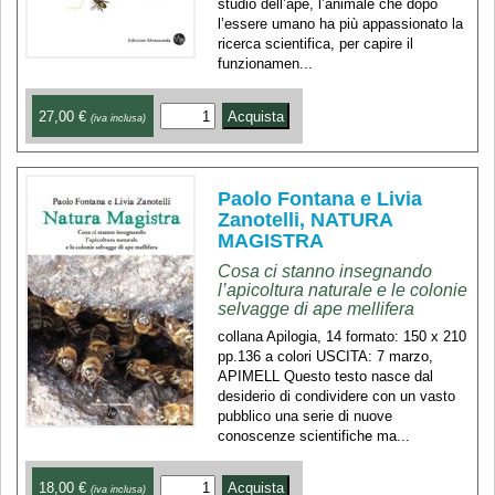
studio dell’ape, l’animale che dopo
l’essere umano ha più appassionato la
ricerca scientifica, per capire il
funzionamen...
27,00 €
(iva inclusa)
Paolo Fontana e Livia
Zanotelli, NATURA
MAGISTRA
Cosa ci stanno insegnando
l’apicoltura naturale e le colonie
selvagge di ape mellifera
collana Apilogia, 14 formato: 150 x 210
pp.136 a colori USCITA: 7 marzo,
APIMELL Questo testo nasce dal
desiderio di condividere con un vasto
pubblico una serie di nuove
conoscenze scientifiche ma...
18,00 €
(iva inclusa)