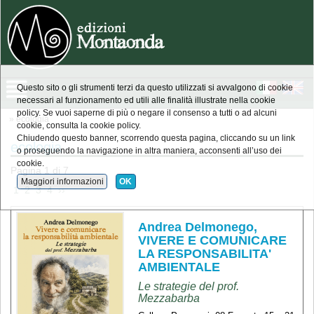
Questo sito o gli strumenti terzi da questo utilizzati si avvalgono di cookie
necessari al funzionamento ed utili alle finalità illustrate nella cookie
policy. Se vuoi saperne di più o negare il consenso a tutti o ad alcuni
» ecologia
cookie, consulta la cookie policy.
Chiudendo questo banner, scorrendo questa pagina, cliccando su un link
ecologia
o proseguendo la navigazione in altra maniera, acconsenti all’uso dei
cookie.
Pagina 1 di 7
Maggiori informazioni
OK
 1 
 2 
 3 
 4 
 ›› 
Andrea Delmonego,
VIVERE E COMUNICARE
LA RESPONSABILITA'
AMBIENTALE
Le strategie del prof.
Mezzabarba