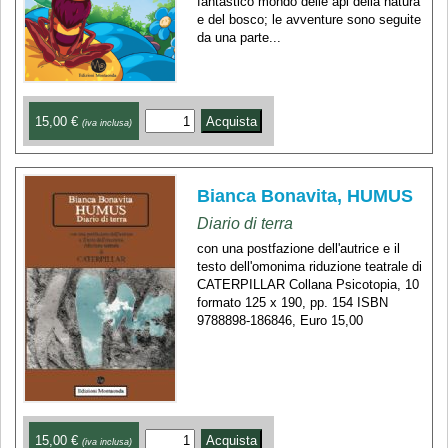
fantastico mondo delle api della natura
e del bosco; le avventure sono seguite
da una parte...
15,00 €
(iva inclusa)
Bianca Bonavita, HUMUS
Diario di terra
con una postfazione dell'autrice e il
testo dell'omonima riduzione teatrale di
CATERPILLAR Collana Psicotopia, 10
formato 125 x 190, pp. 154 ISBN
9788898-186846, Euro 15,00
15,00 €
(iva inclusa)