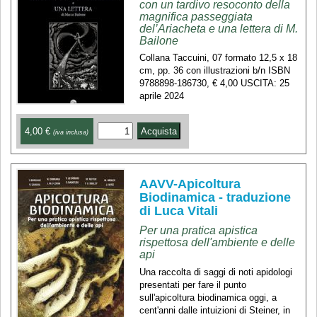
con un tardivo resoconto della
magnifica passeggiata
del’Ariacheta e una lettera di M.
Bailone
Collana Taccuini, 07 formato 12,5 x 18
cm, pp. 36 con illustrazioni b/n ISBN
9788898-186730, € 4,00 USCITA: 25
aprile 2024
4,00 €
(iva inclusa)
AAVV-Apicoltura
Biodinamica - traduzione
di Luca Vitali
Per una pratica apistica
rispettosa dell'ambiente e delle
api
Una raccolta di saggi di noti apidologi
presentati per fare il punto
sull'apicoltura biodinamica oggi, a
cent'anni dalle intuizioni di Steiner, in