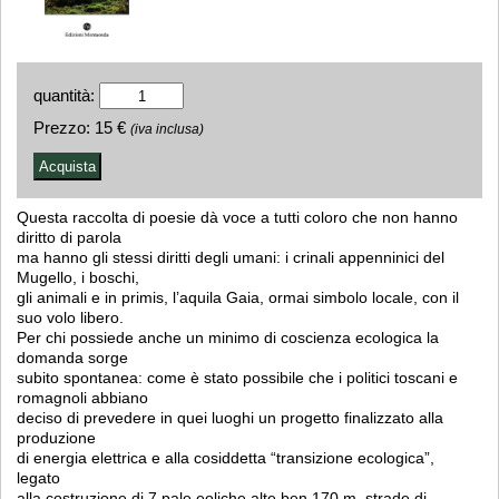
quantità:
Prezzo:
15 €
(iva inclusa)
Questa raccolta di poesie dà voce a tutti coloro che non hanno
diritto di parola
ma hanno gli stessi diritti degli umani: i crinali appenninici del
Mugello, i boschi,
gli animali e in primis, l’aquila Gaia, ormai simbolo locale, con il
suo volo libero.
Per chi possiede anche un minimo di coscienza ecologica la
domanda sorge
subito spontanea: come è stato possibile che i politici toscani e
romagnoli abbiano
deciso di prevedere in quei luoghi un progetto finalizzato alla
produzione
di energia elettrica e alla cosiddetta “transizione ecologica”,
legato
alla costruzione di 7 pale eoliche alte ben 170 m, strade di