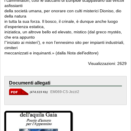
i camminatori; così le baccanti di Euripide scappavano dai vincoli
asfissianti
della società umana, per onorare con culti misterici Dioniso, dio
della natura
in tutta la sua forza. Il bosco, il crinale, è dunque anche luogo
d’esperienza estatica,
iniziatica, un altrove bello ed elevato, mistico (dal greco mystés,
che era appunto
l’‘iniziato ai misteri’), e non l’ennesimo sito per impianti industriali,
cimiteri
meccanizzati e inquinanti.» (dalla
Nota dell’editore
)
Visualizzazioni: 2629
Documenti allegati
EM069-CS-Jezzi2
(474,619 Kb)