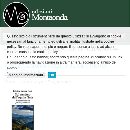
Questo sito o gli strumenti terzi da questo utilizzati si avvalgono di cookie
necessari al funzionamento ed utili alle finalità illustrate nella cookie
policy. Se vuoi saperne di più o negare il consenso a tutti o ad alcuni
»
ecologia
» Fabrizia Laroma Jezzi, SUL SENTIERO DELL'AQUILA GAIA
cookie, consulta la cookie policy.
Chiudendo questo banner, scorrendo questa pagina, cliccando su un link
o proseguendo la navigazione in altra maniera, acconsenti all’uso dei
Fabrizia Laroma Jezzi, SUL SENTIERO
cookie.
DELL'AQUILA GAIA
Maggiori informazioni
OK
Poesie d'amore per l'Appennino