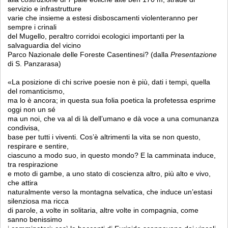
servizio e infrastrutture
varie che insieme a estesi disboscamenti violenteranno per
sempre i crinali
del Mugello, peraltro corridoi ecologici importanti per la
salvaguardia del vicino
Parco Nazionale delle Foreste Casentinesi? (dalla
Presentazione
di S. Panzarasa)
«La posizione di chi scrive poesie non è più, dati i tempi, quella
del romanticismo,
ma lo è ancora; in questa sua folia poetica la profetessa esprime
oggi non un sé
ma un noi, che va al di là dell’umano e dà voce a una comunanza
condivisa,
base per tutti i viventi. Cos’è altrimenti la vita se non questo,
respirare e sentire,
ciascuno a modo suo, in questo mondo? E la camminata induce,
tra respirazione
e moto di gambe, a uno stato di coscienza altro, più alto e vivo,
che attira
naturalmente verso la montagna selvatica, che induce un’estasi
silenziosa ma ricca
di parole, a volte in solitaria, altre volte in compagnia, come
sanno benissimo