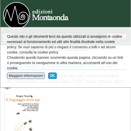
Questo sito o gli strumenti terzi da questo utilizzati si avvalgono di cookie
necessari al funzionamento ed utili alle finalità illustrate nella cookie
policy. Se vuoi saperne di più o negare il consenso a tutti o ad alcuni
»
ecologia
» Jürgen Tautz, IL LINGUAGGIO DELLE API
cookie, consulta la cookie policy.
Chiudendo questo banner, scorrendo questa pagina, cliccando su un link
o proseguendo la navigazione in altra maniera, acconsenti all’uso dei
Jürgen Tautz, IL LINGUAGGIO DELLE API
cookie.
dagli studi di Karl von Frisch alle più recenti indagini
Maggiori informazioni
OK
che riformulano su nuove basi l’ABC della “danza delle
api”