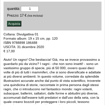
quantità:
Prezzo:
17 €
(iva inclusa)
Collana: Divulgattiva 01
Formato album: 19 x 15 cm, pp. 120
ISBN 9788898 186488
USCITA: 31 dicembre 2020
€ 17,00
Aiuto! Un ragno! Che bestiaccia! Già, ma se invece provassimo a
guardarlo più da vicino? I ragni - che non sono insetti! - sono un
vastissimo gruppo di specie, più di 50 000, ovvero quasi dieci
volte di più di tutti i mammiferi, che si sono diversificate e adattate
ai più diversi ambienti. In questo volume, corredate da splendide
illustrazioni accurate anche dal punto di vista scientifico, troverete
una quindicina di storie, raccontate in prima persona dagli stessi
ragni, che ci introducono nel fantastico mondo: ragni volanti,
subacquei, ballerini, saltatori, dalle forme e abitudini più diverse,
accomunati dall'essere tutti predatori e dall'uso della seta, con la
quale creano bozzoli per proteggere i loro piccoli, tessono