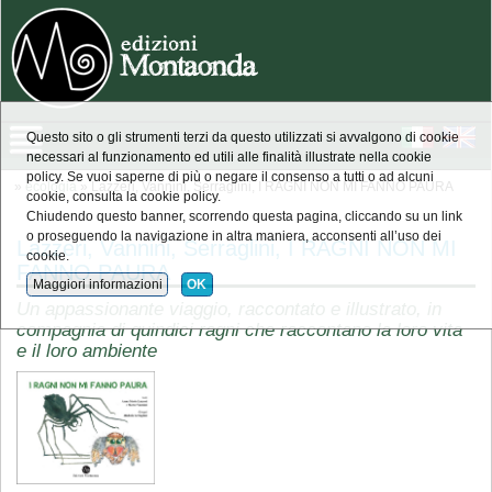
Questo sito o gli strumenti terzi da questo utilizzati si avvalgono di cookie
necessari al funzionamento ed utili alle finalità illustrate nella cookie
policy. Se vuoi saperne di più o negare il consenso a tutti o ad alcuni
»
ecologia
» Lazzeri, Vannini, Serraglini, I RAGNI NON MI FANNO PAURA
cookie, consulta la cookie policy.
Chiudendo questo banner, scorrendo questa pagina, cliccando su un link
o proseguendo la navigazione in altra maniera, acconsenti all’uso dei
Lazzeri, Vannini, Serraglini, I RAGNI NON MI
cookie.
FANNO PAURA
Maggiori informazioni
OK
Un appassionante viaggio, raccontato e illustrato, in
compagnia di quindici ragni che raccontano la loro vita
e il loro ambiente