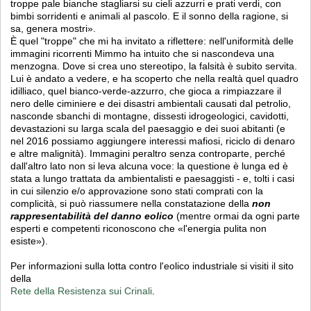
troppe pale bianche stagliarsi su cieli azzurri e prati verdi, con
bimbi sorridenti e animali al pascolo. E il sonno della ragione, si
sa, genera mostri».
È quel "troppe" che mi ha invitato a riflettere: nell'uniformità delle
immagini ricorrenti Mimmo ha intuito che si nascondeva una
menzogna. Dove si crea uno stereotipo, la falsità è subito servita.
Lui è andato a vedere, e ha scoperto che nella realtà quel quadro
idilliaco, quel bianco-verde-azzurro, che gioca a rimpiazzare il
nero delle ciminiere e dei disastri ambientali causati dal petrolio,
nasconde sbanchi di montagne, dissesti idrogeologici, cavidotti,
devastazioni su larga scala del paesaggio e dei suoi abitanti (e
nel 2016 possiamo aggiungere interessi mafiosi, riciclo di denaro
e altre malignità). Immagini peraltro senza controparte, perché
dall'altro lato non si leva alcuna voce: la questione è lunga ed è
stata a lungo trattata da ambientalisti e paesaggisti - e, tolti i casi
in cui silenzio e/o approvazione sono stati comprati con la
complicità, si può riassumere nella constatazione della
non
rappresentabilità del danno eolico
(mentre ormai da ogni parte
esperti e competenti riconoscono che «l'energia pulita non
esiste»).
Per informazioni sulla lotta contro l'eolico industriale si visiti il sito
della
Rete della Resistenza sui Crinali
.