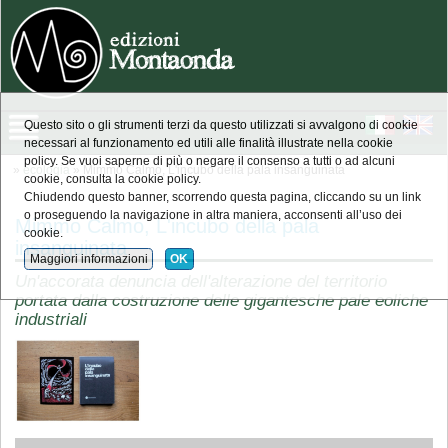
Questo sito o gli strumenti terzi da questo utilizzati si avvalgono di cookie
necessari al funzionamento ed utili alle finalità illustrate nella cookie
policy. Se vuoi saperne di più o negare il consenso a tutti o ad alcuni
»
ecologia
» Mimmo Calmo, L'incubo della pala insanguinata
cookie, consulta la cookie policy.
Chiudendo questo banner, scorrendo questa pagina, cliccando su un link
o proseguendo la navigazione in altra maniera, acconsenti all’uso dei
Mimmo Calmo, L'incubo della pala
cookie.
insanguinata
Maggiori informazioni
OK
Un'accorata denuncia dell'alterazione del territorio
portata dalla costruzione delle gigantesche pale eoliche
industriali