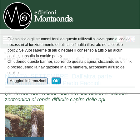
Questo sito o gli strumenti terzi da questo utilizzati si avvalgono di cookie
necessari al funzionamento ed utili alle finalità illustrate nella cookie
policy. Se vuoi saperne di più o negare il consenso a tutti o ad alcuni
»
ecologia
cookie, consulta la cookie policy.
» NOVITA' SETTEMBRE: Dall'altra parte dell'affumicatore - di Paolo Faccioli
Chiudendo questo banner, scorrendo questa pagina, cliccando su un link
o proseguendo la navigazione in altra maniera, acconsenti all’uso dei
cookie.
NOVITA' SETTEMBRE: Dall'altra parte
Maggiori informazioni
OK
dell'affumicatore - di Paolo Faccioli
Quello che una visione soltanto scientifica o soltanto
zootecnica ci rende difficile capire delle api