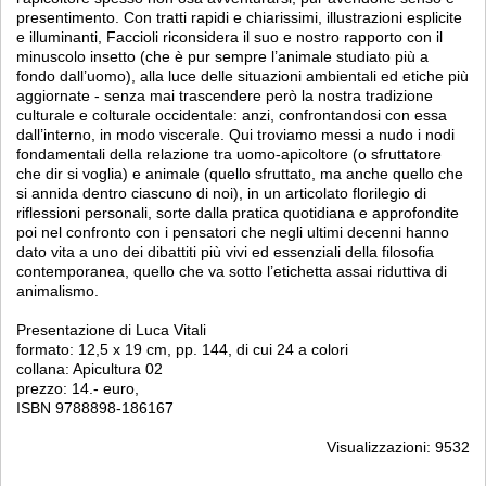
presentimento. Con tratti rapidi e chiarissimi, illustrazioni esplicite
e illuminanti, Faccioli riconsidera il suo e nostro rapporto con il
minuscolo insetto (che è pur sempre l’animale studiato più a
fondo dall’uomo), alla luce delle situazioni ambientali ed etiche più
aggiornate - senza mai trascendere però la nostra tradizione
culturale e colturale occidentale: anzi, confrontandosi con essa
dall’interno, in modo viscerale. Qui troviamo messi a nudo i nodi
fondamentali della relazione tra uomo-apicoltore (o sfruttatore
che dir si voglia) e animale (quello sfruttato, ma anche quello che
si annida dentro ciascuno di noi), in un articolato florilegio di
riflessioni personali, sorte dalla pratica quotidiana e approfondite
poi nel confronto con i pensatori che negli ultimi decenni hanno
dato vita a uno dei dibattiti più vivi ed essenziali della filosofia
contemporanea, quello che va sotto l’etichetta assai riduttiva di
animalismo.
Presentazione di Luca Vitali
formato: 12,5 x 19 cm, pp. 144, di cui 24 a colori
collana: Apicultura 02
prezzo: 14.- euro,
ISBN 9788898-186167
Visualizzazioni: 9532