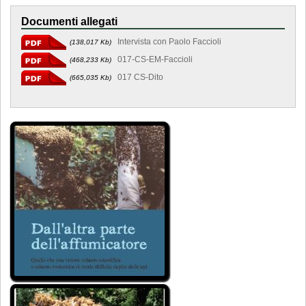
Documenti allegati
Intervista con Paolo Faccioli
(138,017 Kb)
017-CS-EM-Faccioli
(468,233 Kb)
017 CS-Dito
(665,035 Kb)