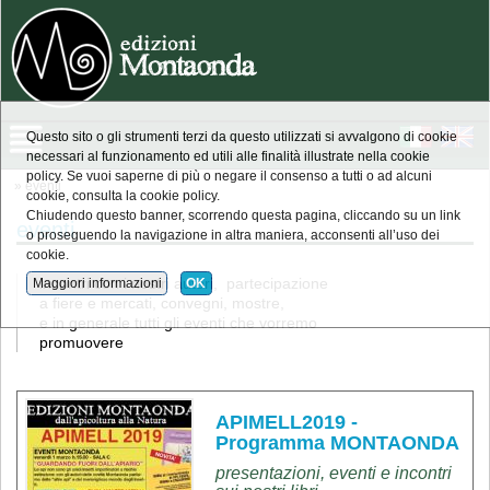
Questo sito o gli strumenti terzi da questo utilizzati si avvalgono di cookie
necessari al funzionamento ed utili alle finalità illustrate nella cookie
policy. Se vuoi saperne di più o negare il consenso a tutti o ad alcuni
» eventi
cookie, consulta la cookie policy.
Chiudendo questo banner, scorrendo questa pagina, cliccando su un link
eventi
o proseguendo la navigazione in altra maniera, acconsenti all’uso dei
cookie.
incontri con i nostri autori, partecipazione
Maggiori informazioni
OK
a fiere e mercati, convegni, mostre,
e in generale tutti gli eventi che vorremo
promuovere
APIMELL2019 -
Programma MONTAONDA
presentazioni, eventi e incontri