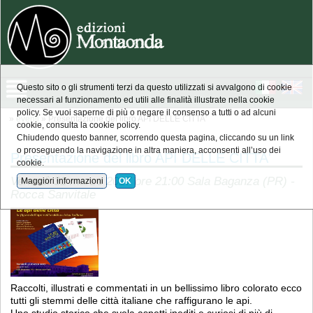
Questo sito o gli strumenti terzi da questo utilizzati si avvalgono di cookie
necessari al funzionamento ed utili alle finalità illustrate nella cookie
policy. Se vuoi saperne di più o negare il consenso a tutti o ad alcuni
»
eventi
» Presentazione del libro API DELLE CITTA'
cookie, consulta la cookie policy.
Chiudendo questo banner, scorrendo questa pagina, cliccando su un link
o proseguendo la navigazione in altra maniera, acconsenti all’uso dei
Presentazione del libro API DELLE CITTA'
cookie.
Venerdì 31 marzo 2017 ore 21:00 Sala Baganza (PR) -
Maggiori informazioni
OK
Rocca Sanvitale
Raccolti, illustrati e commentati in un bellissimo libro colorato ecco
tutti gli stemmi delle città italiane che raffigurano le api.