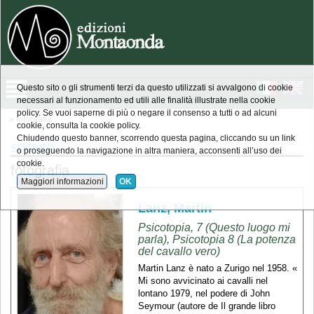
Questo sito o gli strumenti terzi da questo utilizzati si avvalgono di cookie
necessari al funzionamento ed utili alle finalità illustrate nella cookie
policy. Se vuoi saperne di più o negare il consenso a tutti o ad alcuni
» fotografia
cookie, consulta la cookie policy.
Chiudendo questo banner, scorrendo questa pagina, cliccando su un link
società
o proseguendo la navigazione in altra maniera, acconsenti all’uso dei
cookie.
fotografia
Maggiori informazioni
OK
Lanz, Martin
Psicotopia, 7 (Questo luogo mi
parla), Psicotopia 8 (La potenza
del cavallo vero)
Martin Lanz è nato a Zurigo nel 1958. «
Mi sono avvicinato ai cavalli nel
lontano 1979, nel podere di John
Seymour (autore de Il grande libro