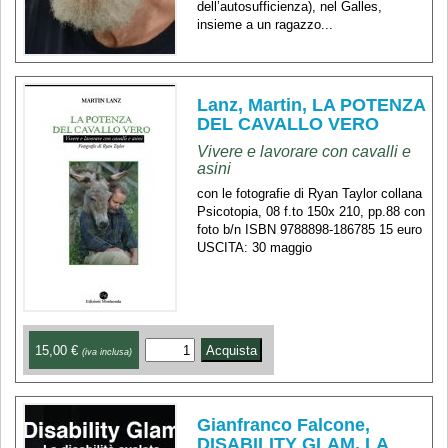
dell’autosufficienza), nel Galles,
insieme a un ragazzo...
Lanz, Martin, LA POTENZA
DEL CAVALLO VERO
Vivere e lavorare con cavalli e
asini
con le fotografie di Ryan Taylor collana
Psicotopia, 08 f.to 150x 210, pp.88 con
foto b/n ISBN 9788898-186785 15 euro
USCITA: 30 maggio
15,00 €
(iva inclusa)
Gianfranco Falcone,
DISABILITY GLAM. LA