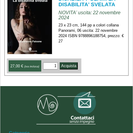
DISABILITA' SVELATA
NOVITA' uscita: 22 novembre
2024
23 x 23 cm, 144 pp a colori collana
Panorami, 06 uscita: 22 novembre
2024 ISBN 9788896188754, prezzo: €
27
27,00 €
(iva inclusa)