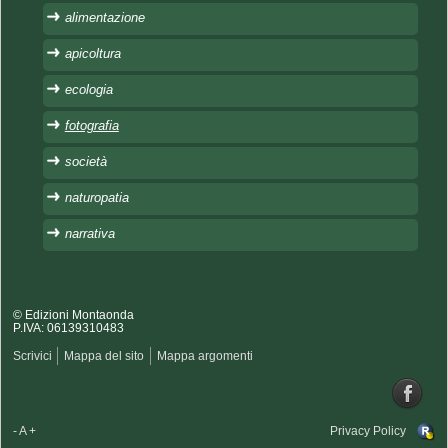
alimentazione
apicoltura
ecologia
fotografia
società
naturopatia
narrativa
© Edizioni Montaonda
P.IVA: 06139310483
Scrivici
Mappa del sito
Mappa argomenti
-
A
+
Privacy Policy