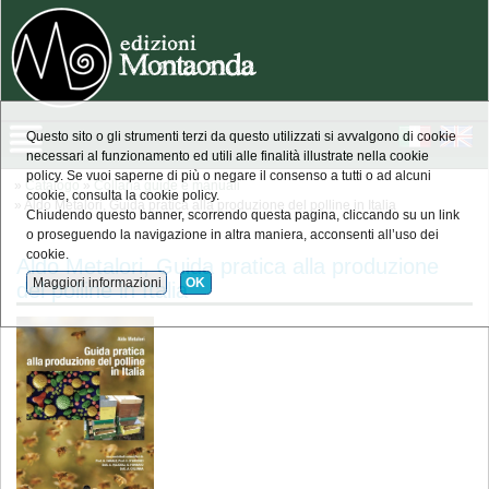
Questo sito o gli strumenti terzi da questo utilizzati si avvalgono di cookie
necessari al funzionamento ed utili alle finalità illustrate nella cookie
policy. Se vuoi saperne di più o negare il consenso a tutti o ad alcuni
»
Catalogo
»
Collana guide e manuali
cookie, consulta la cookie policy.
» Aldo Metalori, Guida pratica alla produzione del polline in Italia
Chiudendo questo banner, scorrendo questa pagina, cliccando su un link
o proseguendo la navigazione in altra maniera, acconsenti all’uso dei
cookie.
Aldo Metalori, Guida pratica alla produzione
Maggiori informazioni
OK
del polline in Italia