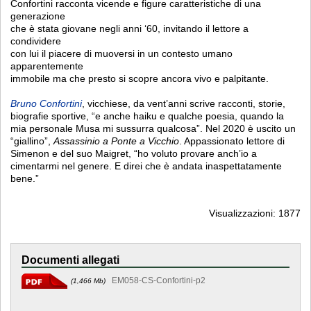
Confortini racconta vicende e figure caratteristiche di una
generazione
che è stata giovane negli anni ‘60, invitando il lettore a
condividere
con lui il piacere di muoversi in un contesto umano
apparentemente
immobile ma che presto si scopre ancora vivo e palpitante.
Bruno Confortini
, vicchiese, da vent’anni scrive racconti, storie,
biografie sportive, “e anche haiku e qualche poesia, quando la
mia personale Musa mi sussurra qualcosa”. Nel 2020 è uscito un
“giallino”,
Assassinio a Ponte a Vicchio
. Appassionato lettore di
Simenon e del suo Maigret, “ho voluto provare anch’io a
cimentarmi nel genere. E direi che è andata inaspettatamente
bene.”
Visualizzazioni: 1877
Documenti allegati
EM058-CS-Confortini-p2
(1,466 Mb)