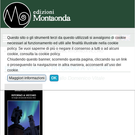
Questo sito o gli strumenti terzi da questo utilizzati si avvalgono di cookie
necessari al funzionamento ed utili alle finalità illustrate nella cookie
policy. Se vuoi saperne di più o negare il consenso a tutti o ad alcuni
»
Catalogo
»
I gialli
» Bruno Confortini, RITORNO A VICCHIO
cookie, consulta la cookie policy.
Chiudendo questo banner, scorrendo questa pagina, cliccando su un link
o proseguendo la navigazione in altra maniera, acconsenti all’uso dei
Bruno Confortini, RITORNO A VICCHIO
cookie.
Un’indagine del maresciallo Domenico Vitale
Maggiori informazioni
OK