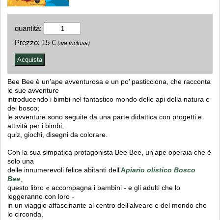
quantità:
Prezzo:
15 €
(iva inclusa)
Bee Bee è un’ape avventurosa e un po’ pasticciona, che racconta
le sue avventure
introducendo i bimbi nel fantastico mondo delle api della natura e
del bosco;
le avventure sono seguite da una parte didattica con progetti e
attività per i bimbi,
quiz, giochi, disegni da colorare.
Con la sua simpatica protagonista Bee Bee, un'ape operaia che è
solo una
delle innumerevoli felice abitanti dell'
A
piario olistico
Bosco
Bee
,
questo libro « accompagna i bambini - e gli adulti che lo
leggeranno con loro -
in un viaggio affascinante al centro dell’alveare e del mondo che
lo circonda,