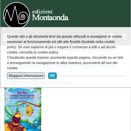
Questo sito o gli strumenti terzi da questo utilizzati si avvalgono di cookie
necessari al funzionamento ed utili alle finalità illustrate nella cookie
policy. Se vuoi saperne di più o negare il consenso a tutti o ad alcuni
»
narrativa
» Anna Gianotti, BEE BEE e il Magico Mondo delle Api
cookie, consulta la cookie policy.
Chiudendo questo banner, scorrendo questa pagina, cliccando su un link
o proseguendo la navigazione in altra maniera, acconsenti all’uso dei
Anna Gianotti, BEE BEE e il Magico Mondo
cookie.
delle Api
Maggiori informazioni
OK
Avventure Ronzanti nell'Alveare