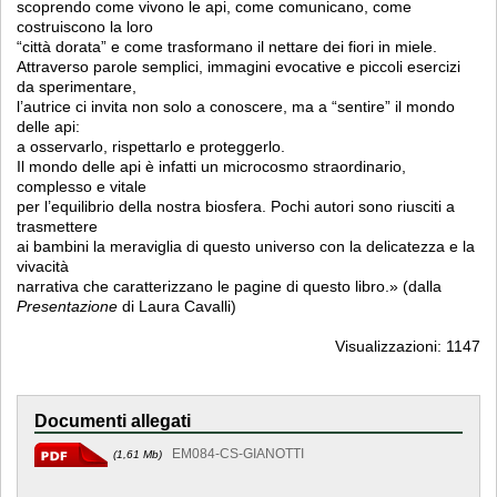
scoprendo come vivono le api, come comunicano, come
costruiscono la loro
“città dorata” e come trasformano il nettare dei fiori in miele.
Attraverso parole semplici, immagini evocative e piccoli esercizi
da sperimentare,
l’autrice ci invita non solo a conoscere, ma a “sentire” il mondo
delle api:
a osservarlo, rispettarlo e proteggerlo.
Il mondo delle api è infatti un microcosmo straordinario,
complesso e vitale
per l’equilibrio della nostra biosfera. Pochi autori sono riusciti a
trasmettere
ai bambini la meraviglia di questo universo con la delicatezza e la
vivacità
narrativa che caratterizzano le pagine di questo libro.» (dalla
Presentazione
di Laura Cavalli)
Visualizzazioni: 1147
Documenti allegati
EM084-CS-GIANOTTI
(1,61 Mb)