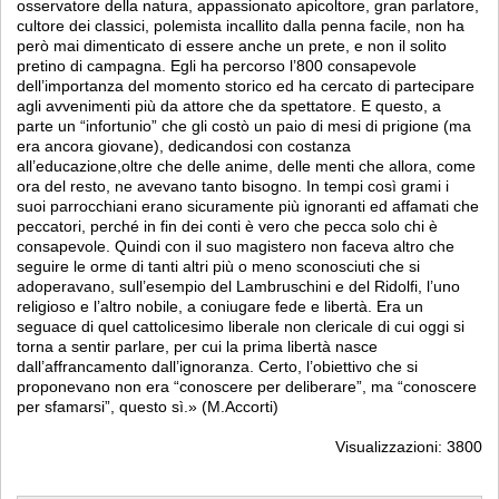
osservatore della natura, appassionato apicoltore, gran parlatore,
cultore dei classici, polemista incallito dalla penna facile, non ha
però mai dimenticato di essere anche un prete, e non il solito
pretino di campagna. Egli ha percorso l’800 consapevole
dell’importanza del momento storico ed ha cercato di partecipare
agli avvenimenti più da attore che da spettatore. E questo, a
parte un “infortunio” che gli costò un paio di mesi di prigione (ma
era ancora giovane), dedicandosi con costanza
all’educazione,oltre che delle anime, delle menti che allora, come
ora del resto, ne avevano tanto bisogno. In tempi così grami i
suoi parrocchiani erano sicuramente più ignoranti ed affamati che
peccatori, perché in fin dei conti è vero che pecca solo chi è
consapevole. Quindi con il suo magistero non faceva altro che
seguire le orme di tanti altri più o meno sconosciuti che si
adoperavano, sull’esempio del Lambruschini e del Ridolfi, l’uno
religioso e l’altro nobile, a coniugare fede e libertà. Era un
seguace di quel cattolicesimo liberale non clericale di cui oggi si
torna a sentir parlare, per cui la prima libertà nasce
dall’affrancamento dall’ignoranza. Certo, l’obiettivo che si
proponevano non era “conoscere per deliberare”, ma “conoscere
per sfamarsi”, questo sì.» (M.Accorti)
Visualizzazioni: 3800