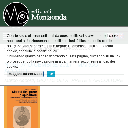
Questo sito o gli strumenti terzi da questo utilizzati si avvalgono di cookie
necessari al funzionamento ed utili alle finalità illustrate nella cookie
policy. Se vuoi saperne di più o negare il consenso a tutti o ad alcuni
»
Novità
» NOVITA' DICEMBRE 2017 - MARCO ACCORTI
cookie, consulta la cookie policy.
Chiudendo questo banner, scorrendo questa pagina, cliccando su un link
o proseguendo la navigazione in altra maniera, acconsenti all’uso dei
NOVITA' DICEMBRE 2017 - MARCO
cookie.
ACCORTI
Maggiori informazioni
OK
Marco Accorti, GIOTTO ULIVI, PRETE E APICOLTORE