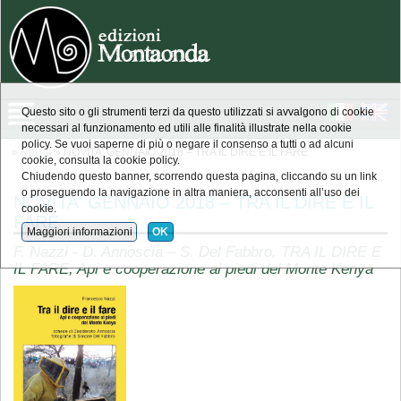
Questo sito o gli strumenti terzi da questo utilizzati si avvalgono di cookie
necessari al funzionamento ed utili alle finalità illustrate nella cookie
policy. Se vuoi saperne di più o negare il consenso a tutti o ad alcuni
»
Novità
» NOVITA' GENNAIO 2018 – TRA IL DIRE E IL FARE
cookie, consulta la cookie policy.
Chiudendo questo banner, scorrendo questa pagina, cliccando su un link
o proseguendo la navigazione in altra maniera, acconsenti all’uso dei
NOVITA' GENNAIO 2018 – TRA IL DIRE E IL
cookie.
FARE
Maggiori informazioni
OK
F. Nazzi - D. Annoscia – S. Del Fabbro, TRA IL DIRE E
IL FARE, Api e cooperazione ai piedi del Monte Kenya