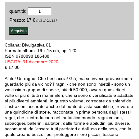
quantità:
Prezzo:
17 €
(iva inclusa)
Collana: Divulg
a
ttiva 01
Formato album: 19 x 15 cm, pp. 120
ISBN 9788898 186488
USCITA: 31 dicembre 2020
€ 17,00
Aiuto! Un ragno! Che bestiaccia! Già, ma se invece provassimo a
guardarlo più da vicino? I ragni - che non sono insetti! - sono un
vastissimo gruppo di specie, più di 50 000, ovvero quasi dieci
volte di più di tutti i mammiferi, che si sono diversificate e adattate
ai più diversi ambienti. In questo volume, corredate da splendide
illustrazioni accurate anche dal punto di vista scientifico, troverete
una quindicina di storie, raccontate in prima persona dagli stessi
ragni, che ci introducono nel fantastico mondo: ragni volanti,
subacquei, ballerini, saltatori, dalle forme e abitudini più diverse,
accomunati dall'essere tutti predatori e dall'uso della seta, con la
quale creano bozzoli per proteggere i loro piccoli, tessono