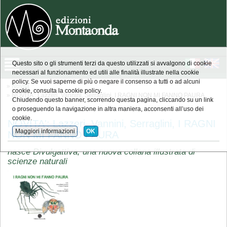
Questo sito o gli strumenti terzi da questo utilizzati si avvalgono di cookie
necessari al funzionamento ed utili alle finalità illustrate nella cookie
policy. Se vuoi saperne di più o negare il consenso a tutti o ad alcuni
»
Novità
cookie, consulta la cookie policy.
» NOVITA': Lazzeri, Vannini, Serraglini, I RAGNI NON MI FANNO PAURA
Chiudendo questo banner, scorrendo questa pagina, cliccando su un link
o proseguendo la navigazione in altra maniera, acconsenti all’uso dei
cookie.
NOVITA': Lazzeri, Vannini, Serraglini, I RAGNI
Maggiori informazioni
OK
NON MI FANNO PAURA
nasce Divulgattiva, una nuova collana illustrata di
scienze naturali