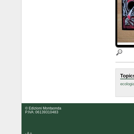
Topic
ecologi
© Edizioni Montaonda
P.IVA: 06139310483
-
A
+