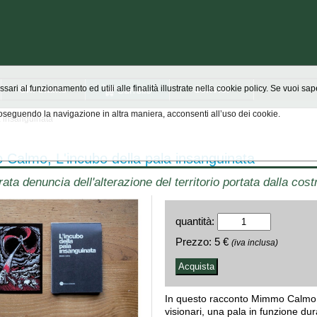
Chi siamo
Scrivici
ssari al funzionamento ed utili alle finalità illustrate nella cookie policy. Se vuoi s
seguendo la navigazione in altra maniera, acconsenti all’uso dei cookie.
 insanguinata
Calmo, L'incubo della pala insanguinata
ata denuncia dell'alterazione del territorio portata dalla cost
quantità:
Prezzo:
5 €
(iva inclusa)
In questo racconto Mimmo Calmo ha
visionari, una pala in funzione d