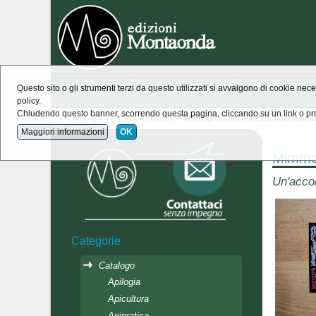
Home
novità Montaonda
Catalogo
Questo sito o gli strumenti terzi da questo utilizzati si avvalgono di cookie nece
policy.
Chiudendo questo banner, scorrendo questa pagina, cliccando su un link o pro
»
Catalogo
»
collana Opuscoli
» Mimmo Calmo, L'incubo della pala
Maggiori informazioni
OK
Mimmo 
Un'accor
Categorie
Catalogo
Apilogia
Apicultura
Apipratica