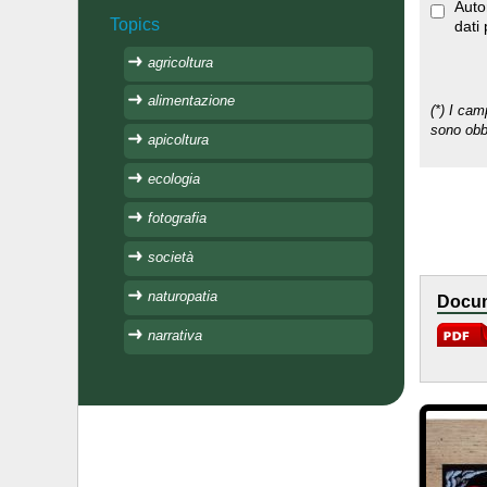
Auto
Topics
dati
agricoltura
alimentazione
(*) I cam
sono obbl
apicoltura
ecologia
fotografia
società
naturopatia
Docum
narrativa