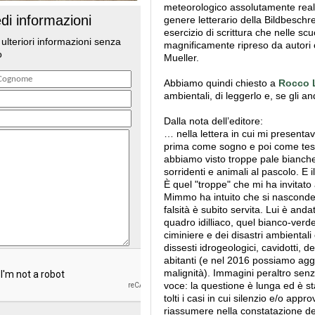
meteorologico assolutamente reale 
edi informazioni
genere letterario della Bildbeschr
esercizio di scrittura che nelle sc
 ulteriori informazioni senza
magnificamente ripreso da autori
o
Mueller.
Abbiamo quindi chiesto a
Rocco 
ambientali, di leggerlo e, se gli and
Dalla nota dell’editore:
… nella lettera in cui mi presenta
prima come sogno e poi come testo
abbiamo visto troppe pale bianche s
sorridenti e animali al pascolo. E 
È quel "troppe" che mi ha invitato a
Mimmo ha intuito che si nasconde
falsità è subito servita. Lui è and
quadro idilliaco, quel bianco-verd
ciminiere e dei disastri ambiental
dissesti idrogeologici, cavidotti, 
abitanti (e nel 2016 possiamo aggiu
malignità). Immagini peraltro senz
voce: la questione è lunga ed è sta
tolti i casi in cui silenzio e/o app
riassumere nella constatazione de