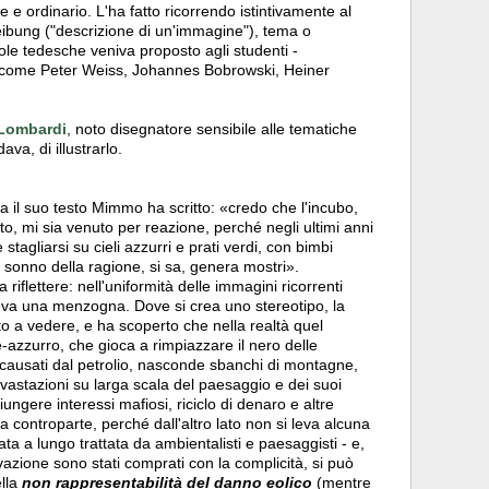
e ordinario. L'ha fatto ricorrendo istintivamente al
eibung ("descrizione di un'immagine"), tema o
uole tedesche veniva proposto agli studenti -
 come Peter Weiss, Johannes Bobrowski, Heiner
Lombardi
, noto disegnatore sensibile alle tematiche
ava, di illustrarlo.
va il suo testo Mimmo ha scritto: «credo che l'incubo,
, mi sia venuto per reazione, perché negli ultimi anni
tagliarsi su cieli azzurri e prati verdi, con bimbi
il sonno della ragione, si sa, genera mostri».
 riflettere: nell'uniformità delle immagini ricorrenti
va una menzogna. Dove si crea uno stereotipo, la
ato a vedere, e ha scoperto che nella realtà quel
e-azzurro, che gioca a rimpiazzare il nero delle
i causati dal petrolio, nasconde sbanchi di montagne,
devastazioni su larga scala del paesaggio e dei suoi
ngere interessi mafiosi, riciclo di denaro e altre
a controparte, perché dall'altro lato non si leva alcuna
ta a lungo trattata da ambientalisti e paesaggisti - e,
rovazione sono stati comprati con la complicità, si può
lla
non rappresentabilità del danno eolico
(mentre