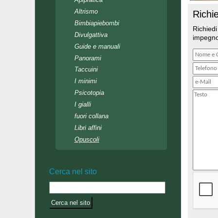
Altrismo
Richi
Bimbiapiebombi
Richiedi
Divulgattiva
impegn
Guide e manuali
Panorami
Taccuini
I minimi
Psicotopia
I gialli
fuori collana
Libri affini
Opuscoli
Cerca nel sito