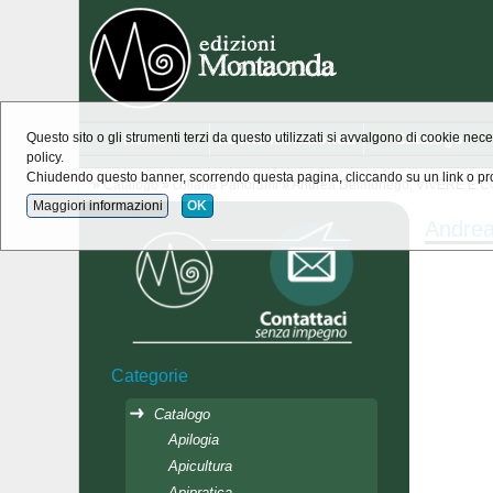
Home
novità Montaonda
Catalogo
Questo sito o gli strumenti terzi da questo utilizzati si avvalgono di cookie nece
policy.
Chiudendo questo banner, scorrendo questa pagina, cliccando su un link o pro
»
Catalogo
»
collana Panorami
»
Andrea Delmonego, VIVERE E 
Maggiori informazioni
OK
Andre
Categorie
Catalogo
Apilogia
Apicultura
Apipratica