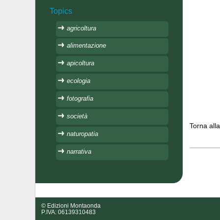
Topics
agricoltura
alimentazione
apicoltura
ecologia
fotografia
società
Torna all
naturopatia
narrativa
© Edizioni Montaonda
P.IVA: 06139310483