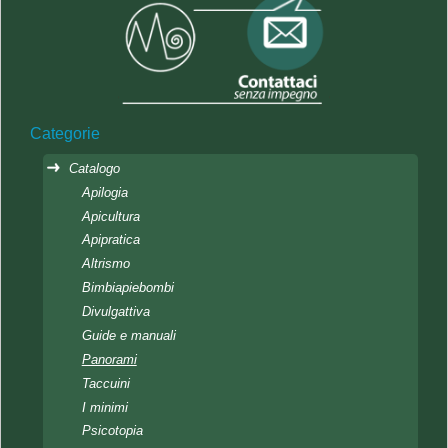
Categorie
Catalogo
Apilogia
Apicultura
Apipratica
Altrismo
Bimbiapiebombi
Divulgattiva
Guide e manuali
Panorami
Taccuini
I minimi
Psicotopia