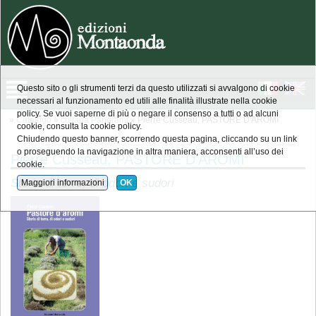
Questo sito o gli strumenti terzi da questo utilizzati si avvalgono di cookie
necessari al funzionamento ed utili alle finalità illustrate nella cookie
policy. Se vuoi saperne di più o negare il consenso a tutti o ad alcuni
»
Catalogo
»
collana Panorami
» Pierre Cusseau, PASTORE D'AROMI
cookie, consulta la cookie policy.
Chiudendo questo banner, scorrendo questa pagina, cliccando su un link
o proseguendo la navigazione in altra maniera, acconsenti all’uso dei
Pierre Cusseau, PASTORE D'AROMI
cookie.
Storia di terre, di odori e sudori
Maggiori informazioni
OK