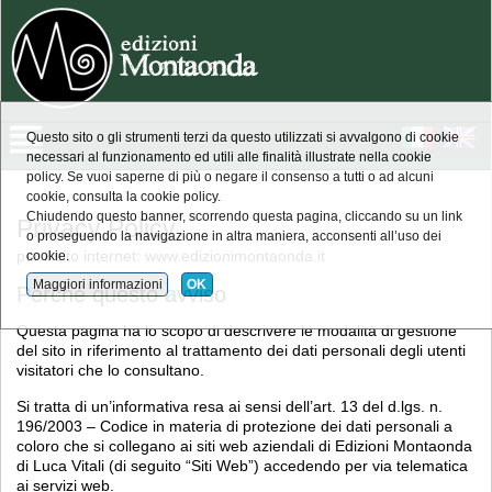
Questo sito o gli strumenti terzi da questo utilizzati si avvalgono di cookie
necessari al funzionamento ed utili alle finalità illustrate nella cookie
policy. Se vuoi saperne di più o negare il consenso a tutti o ad alcuni
cookie, consulta la cookie policy.
Chiudendo questo banner, scorrendo questa pagina, cliccando su un link
Privacy Policy
o proseguendo la navigazione in altra maniera, acconsenti all’uso dei
per il sito internet: www.edizionimontaonda.it
cookie.
Maggiori informazioni
OK
Perché questo avviso
Questa pagina ha lo scopo di descrivere le modalità di gestione
del sito in riferimento al trattamento dei dati personali degli utenti
visitatori che lo consultano.
Si tratta di un’informativa resa ai sensi dell’art. 13 del d.lgs. n.
196/2003 – Codice in materia di protezione dei dati personali a
coloro che si collegano ai siti web aziendali di Edizioni Montaonda
di Luca Vitali (di seguito “Siti Web”) accedendo per via telematica
ai servizi web.