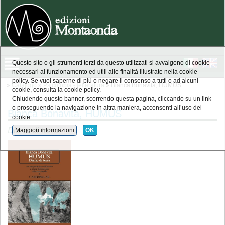
Questo sito o gli strumenti terzi da questo utilizzati si avvalgono di cookie
necessari al funzionamento ed utili alle finalità illustrate nella cookie
policy. Se vuoi saperne di più o negare il consenso a tutti o ad alcuni
»
Catalogo
»
Psicotopia - letteratura
» Bianca Bonavita, HUMUS
cookie, consulta la cookie policy.
Chiudendo questo banner, scorrendo questa pagina, cliccando su un link
o proseguendo la navigazione in altra maniera, acconsenti all’uso dei
Bianca Bonavita, HUMUS
cookie.
Diario di terra
Maggiori informazioni
OK