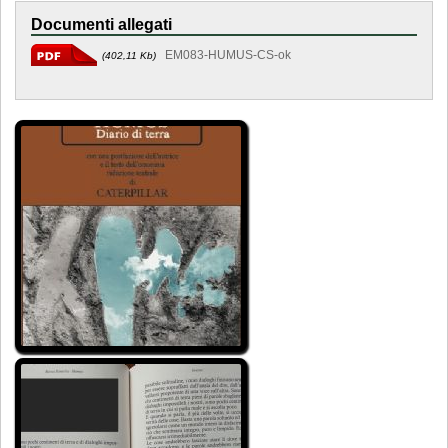
Documenti allegati
EM083-HUMUS-CS-ok
(402,11 Kb)