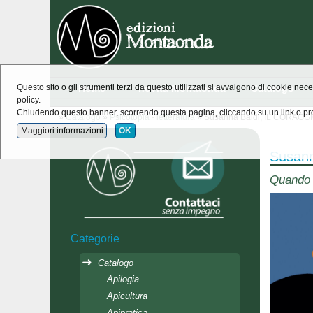
Home
novità Montaonda
Catalogo
Questo sito o gli strumenti terzi da questo utilizzati si avvalgono di cookie nece
policy.
Chiudendo questo banner, scorrendo questa pagina, cliccando su un link o pro
»
Catalogo
»
Psicotopia - letteratura
» Susanna Baldi, IL CORAG
Maggiori informazioni
OK
Susan
Quando 
Categorie
Catalogo
Apilogia
Apicultura
Apipratica