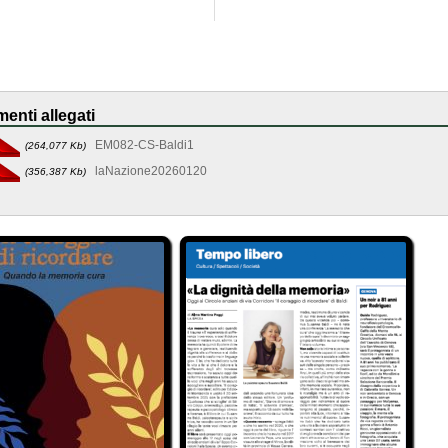
enti allegati
EM082-CS-Baldi1
(264,077 Kb)
laNazione20260120
(356,387 Kb)