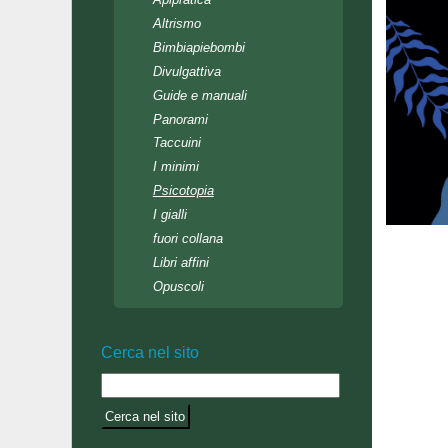
Altrismo
Bimbiapiebombi
Divulgattiva
Guide e manuali
Panorami
Taccuini
I minimi
Psicotopia
I gialli
fuori collana
Libri affini
Opuscoli
Cerca nel sito