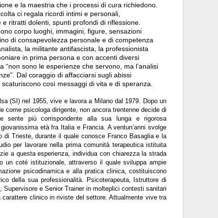
one e la maestria che i processi di cura richiedono.
olta ci regala ricordi intimi e personali,
ritratti dolenti, spunti profondi di riflessione.
no corpo luoghi, immagini, figure, sensazioni
mino di consapevolezza personale e di competenza
alista, la militante antifascista, la professionista
moniare in prima persona e con accenti diversi
a “non sono le esperienze che servono, ma l’analisi
ze”. Dal coraggio di affacciarsi sugli abissi
li scaturiscono così messaggi di vita e di speranza.
Elsa (SI) nel 1955, vive e lavora a Milano dal 1979. Dopo un
de come psicologa dirigente, non ancora trentenne decide di
che sente più corrispondente alla sua lunga e rigorosa
n giovanissima età fra Italia e Francia. A ventun’anni svolge
co di Trieste, durante il quale conosce Franco Basaglia e la
dio per lavorare nella prima comunità terapeutica istituita
zie a questa esperienza, individua con chiarezza la strada
 un coté istituzionale, attraverso il quale sviluppa ampie
azione psicodinamica e alla pratica clinica, costituiscono
ico della sua professionalità. Psicoterapeuta, Istruttore di
, Supervisore e Senior Trainer in molteplici contesti sanitari
a carattere clinico in riviste del settore. Attualmente vive tra