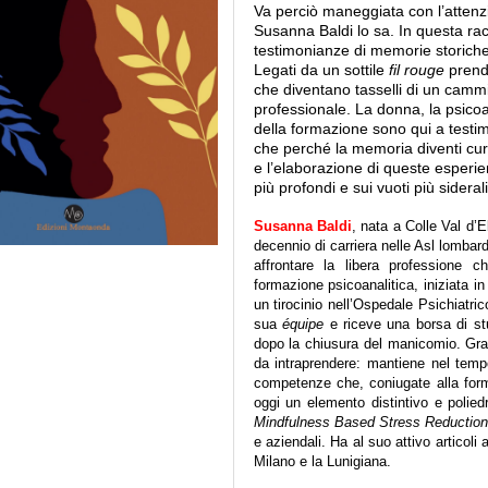
Va perciò maneggiata con l’attenzi
Susanna Baldi lo sa. In questa racc
testimonianze di memorie storiche e 
Legati da un sottile
fil rouge
prendo
che diventano tasselli di un cam
professionale. La donna, la psicoan
della formazione sono qui a testi
che perché la memoria diventi cur
e l’elaborazione di queste esperien
più profondi e sui vuoti più sidera
Susanna Baldi
, nata a Colle Val d’
decennio di carriera nelle Asl lombar
affrontare la libera professione 
formazione psicoanalitica, iniziata i
un tirocinio nell’Ospedale Psichiatri
sua
équipe
e riceve una borsa di stu
dopo la chiusura del manicomio. Gra
da intraprendere: mantiene nel tempo
competenze che, coniugate alla form
oggi un elemento distintivo e poliedr
Mind
fulness Based Stress Reduction
e aziendali. Ha al suo attivo articoli 
Milano e la Lunigiana.