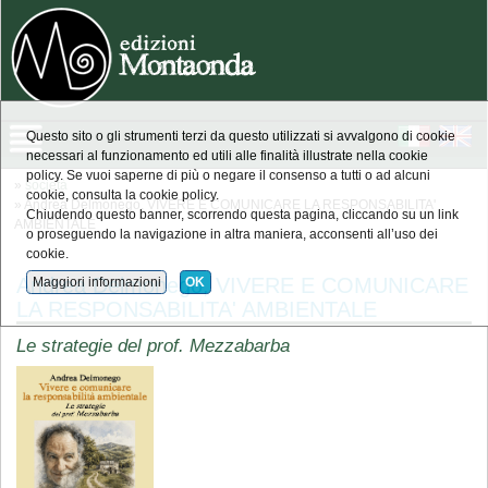
Questo sito o gli strumenti terzi da questo utilizzati si avvalgono di cookie
necessari al funzionamento ed utili alle finalità illustrate nella cookie
policy. Se vuoi saperne di più o negare il consenso a tutti o ad alcuni
»
società
cookie, consulta la cookie policy.
» Andrea Delmonego, VIVERE E COMUNICARE LA RESPONSABILITA'
Chiudendo questo banner, scorrendo questa pagina, cliccando su un link
AMBIENTALE
o proseguendo la navigazione in altra maniera, acconsenti all’uso dei
cookie.
Andrea Delmonego, VIVERE E COMUNICARE
Maggiori informazioni
OK
LA RESPONSABILITA' AMBIENTALE
Le strategie del prof. Mezzabarba