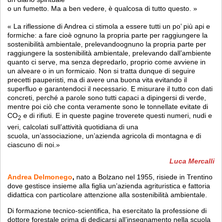
o un fumetto. Ma a ben vedere, è qualcosa di tutto questo. »
« La riflessione di Andrea ci stimola a essere tutti un po’ più api e
formiche: a fare cioè ognuno la propria parte per raggiungere la
sostenibilità ambientale, prelevandoognuno la propria parte per
raggiungere la sostenibilità ambientale, prelevando dall’ambiente
quanto ci serve, ma senza depredarlo, proprio come avviene in
un alveare o in un formicaio. Non si tratta dunque di seguire
precetti pauperisti, ma di avere una buona vita evitando il
superfluo e garantendoci il necessario. E misurare il tutto con dati
concreti, perché a parole sono tutti capaci a dipingersi di verde,
mentre poi ciò che conta veramente sono le tonnellate evitate di
CO
e di rifiuti. E in queste pagine troverete questi numeri, nudi e
2
veri, calcolati sull’attività quotidiana di una
scuola, un’associazione, un’azienda agricola di montagna e di
ciascuno di noi.»
Luca Mercalli
Andrea Delmonego
,
nato a Bolzano nel 1955, risiede in Trentino
dove gestisce insieme alla figlia un’azienda agrituristica e fattoria
didattica con particolare attenzione alla sostenibilità ambientale.
Di formazione tecnico-scientifica, ha esercitato la professione di
dottore forestale prima di dedicarsi all’insegnamento nella scuola