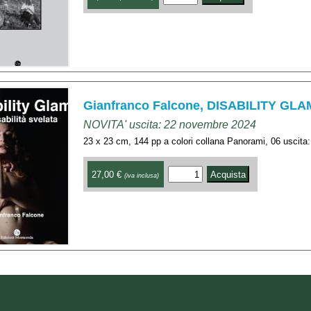
Gianfranco Falcone, DISABILITY GLA
NOVITA' uscita: 22 novembre 2024
23 x 23 cm, 144 pp a colori collana Panorami, 06 usci
27,00 €
(iva inclusa)