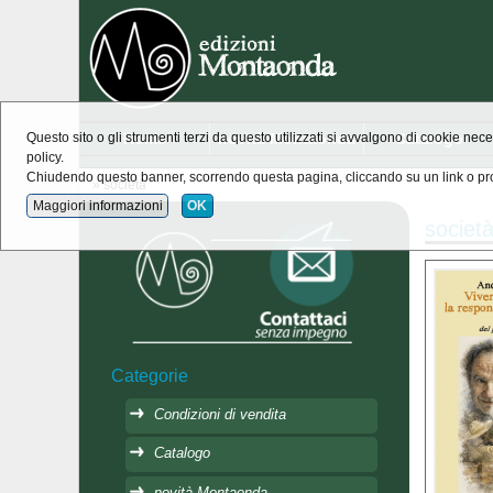
Home
novità Montaonda
Catalogo
Questo sito o gli strumenti terzi da questo utilizzati si avvalgono di cookie nece
policy.
Chiudendo questo banner, scorrendo questa pagina, cliccando su un link o pro
» società
Maggiori informazioni
OK
societ
Categorie
Condizioni di vendita
Catalogo
novità Montaonda