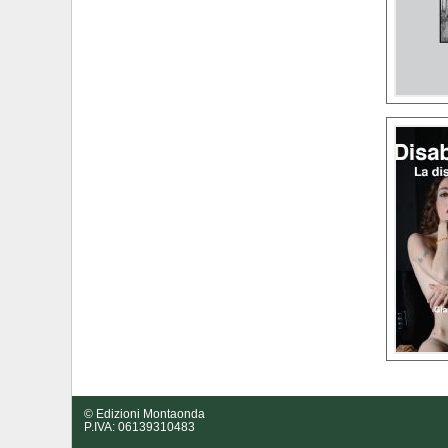
© Edizioni Montaonda
P.IVA: 06139310483