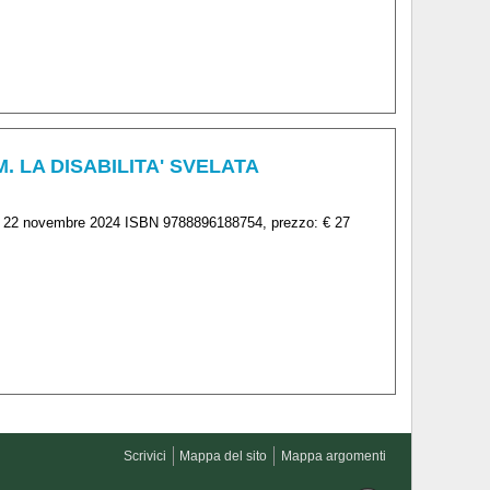
M. LA DISABILITA' SVELATA
ta: 22 novembre 2024 ISBN 9788896188754, prezzo: € 27
Scrivici
Mappa del sito
Mappa argomenti