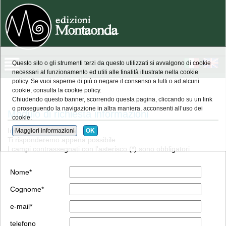
Questo sito o gli strumenti terzi da questo utilizzati si avvalgono di cookie
necessari al funzionamento ed utili alle finalità illustrate nella cookie
policy. Se vuoi saperne di più o negare il consenso a tutti o ad alcuni
cookie, consulta la cookie policy.
Chiudendo questo banner, scorrendo questa pagina, cliccando su un link
o proseguendo la navigazione in altra maniera, acconsenti all’uso dei
Modulo di richiesta informazioni
cookie.
Inviaci la tua richiesta.
Maggiori informazioni
OK
Ti risponderemo appena possibile.
I campi contrassegnati con l'asterisco (*) sono obbligatori
Nome*
Cognome*
e-mail*
telefono