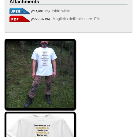
Attachments
tshirt-white
(211,801 Kb)
Maglietta dell'apicoltore -EM
(277,626 Kb)