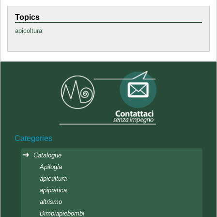
Topics
apicoltura
Categories
Catalogue
Apilogia
apicultura
apipratica
altrismo
Bimbiapiebombi