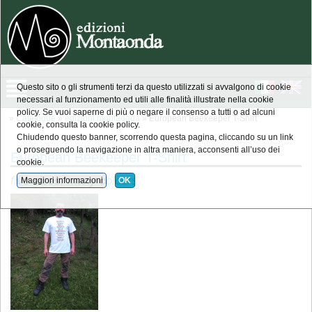
Questo sito o gli strumenti terzi da questo utilizzati si avvalgono di cookie
necessari al funzionamento ed utili alle finalità illustrate nella cookie
policy. Se vuoi saperne di più o negare il consenso a tutti o ad alcuni
»
Catalogue
»
edizioni montaonda
» European Beekeeper T-Shirt
cookie, consulta la cookie policy.
Chiudendo questo banner, scorrendo questa pagina, cliccando su un link
o proseguendo la navigazione in altra maniera, acconsenti all’uso dei
European Beekeeper T-Shirt
cookie.
five sizes, many colours
Maggiori informazioni
OK