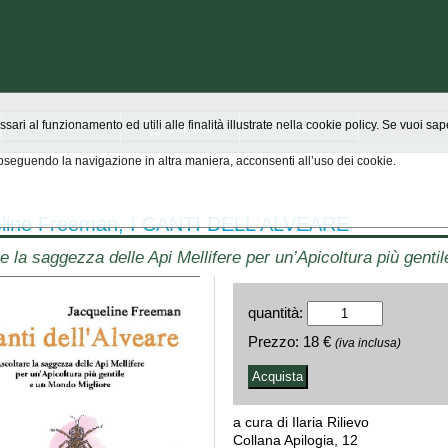
Chi siamo
Scrivici
ssari al funzionamento ed utili alle finalità illustrate nella cookie policy. Se vuoi s
seguendo la navigazione in altra maniera, acconsenti all’uso dei cookie.
eline Freeman, I CANTI DELL'ALVEARE
e la saggezza delle Api Mellifere per un’Apicoltura più genti
quantità:
Prezzo:
18 €
(iva inclusa)
a cura di Ilaria Rilievo
Collana Apilogia, 12