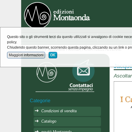
Home
novità Montaonda
Catalogo
Questo sito o gli strumenti terzi da questo utilizzati si avvalgono di cookie nece
policy.
Chiudendo questo banner, scorrendo questa pagina, cliccando su un link o pro
»
apicoltura
» Jacqueline Freeman, I CANTI DELL'ALVEARE
Maggiori informazioni
OK
Jacqu
Ascoltar
Categorie
Condizioni di vendita
Catalogo
novità Montaonda