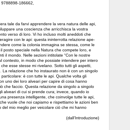
N 9788898-186662,
era tale da farvi apprendere la vera natura delle api,
iluppare una coscienza che arricchisca la vostra
nto verso di loro. Vi ho incluso molti aneddoti che
eragire con le api: questa ininterrotta relazione ape-
dere come la colonia immagina se stessa, come le
so il posto speciale nella Natura che compete loro, e
i il mondo. Nelle sezioni intitolate “Con le nostre
 sul contesto, in modo che possiate intendere per intero
che esse stesse mi rivelano. Sotto tutti gli aspetti,
me. La relazione che ho instaurato non è con un singolo
articolare: è con tutte le api. Qualche volta gli
con uno dei loro alveari per capire di cosa hanno
iò che faccio. Questa relazione da singolo a singolo
gli alveari di cui si prende cura; invece, quando io
una presenza intelligente, che coinvolge tutte le api,
he vuole che noi capiamo e rispettiamo le azioni ben
tto del mio meglio per veicolare ciò che mi hanno
(dall’Introduzione)