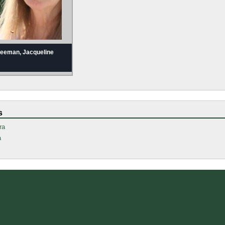
reeman, Jacqueline
s
ra
a