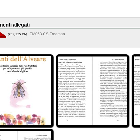
enti allegati
EM063-CS-Freeman
(957,215 Kb)