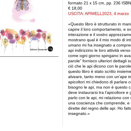
formato 21 x 15 cm, pp. 236 ISB
€ 18,00
USCITA: APIMELL2023, 4 marzo
«Questo libro è strutturato in mani
capire il loro comportamento, e sv
interazione e il vostro apprezzame
mostrano qual è il mio modo di int
umano mi ha insegnato a compren
api indirizzino le loro attività ver
come ogni giorno spingano in avant
parole” fornisco ulteriori dettagli
ciò che le api dicono con le parole 
questo libro è stato scritto insie
alveare, tanto meno con un’ape in p
apicoltori mi chiedono di parlare 
bisogno le api, ma non è questo c
deve instaurarsi tra l’apicoltore e 
parlo con le api, mi relaziono con 
una coscienza che comprende, e c
dirette del regno delle api. Ho fa
insegnato.»