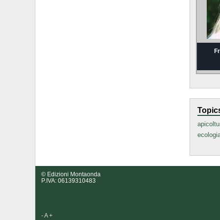
F
Topic
apicoltu
ecologi
© Edizioni Montaonda
P.IVA: 06139310483
-
A
+