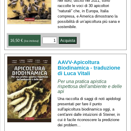
Nel libro, uscito nel 2021, sono
raccolte le voci di 30 apicoltori
“naturali” che, in Europa, Italia
compresa, e America dimostrano la
possibilità di un’apicoltura più sana e
sostenibile.
16,50 €
(iva inclusa)
AAVV-Apicoltura
Biodinamica - traduzione
di Luca Vitali
Per una pratica apistica
rispettosa dell'ambiente e delle
api
Una raccolta di saggi di noti apidologi
presentati per fare il punto
sull'apicoltura biodinamica oggi, a
cent'anni dalle intuizioni di Steiner, in
cui è facile riconoscere la predizione
dei problem...