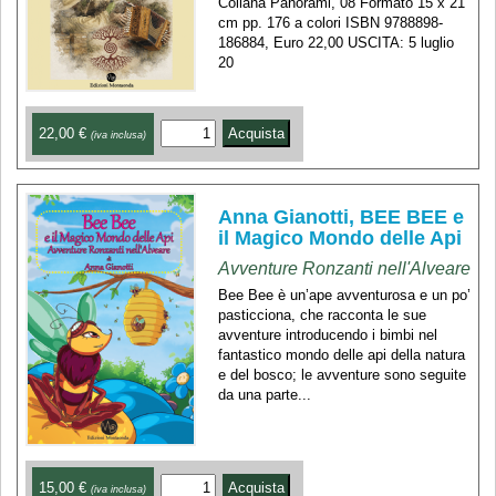
Collana Panorami, 08 Formato 15 x 21
cm pp. 176 a colori ISBN 9788898-
186884, Euro 22,00 USCITA: 5 luglio
20
22,00 €
(iva inclusa)
Anna Gianotti, BEE BEE e
il Magico Mondo delle Api
Avventure Ronzanti nell'Alveare
Bee Bee è un’ape avventurosa e un po’
pasticciona, che racconta le sue
avventure introducendo i bimbi nel
fantastico mondo delle api della natura
e del bosco; le avventure sono seguite
da una parte...
15,00 €
(iva inclusa)