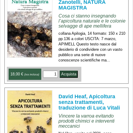
Zanotelli, NATURA
MAGISTRA
Cosa ci stanno insegnando
l’apicoltura naturale e le colonie
selvagge di ape mellifera
collana Apilogia, 14 formato: 150 x 210
pp.136 a colori USCITA: 7 marzo,
APIMELL Questo testo nasce dal
desiderio di condividere con un vasto
pubblico una serie di nuove
conoscenze scientifiche ma...
18,00 €
(iva inclusa)
David Heaf, Apicoltura
senza trattamenti,
traduzione di Luca Vitali
Vincere la varroa evitando
prodotti chimici e interventi
meccanici