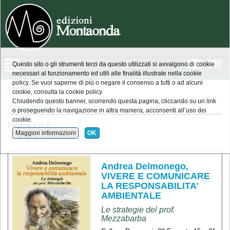
Questo sito o gli strumenti terzi da questo utilizzati si avvalgono di cookie
necessari al funzionamento ed utili alle finalità illustrate nella cookie
policy. Se vuoi saperne di più o negare il consenso a tutti o ad alcuni
» apicoltura
cookie, consulta la cookie policy.
Chiudendo questo banner, scorrendo questa pagina, cliccando su un link
apicoltura
o proseguendo la navigazione in altra maniera, acconsenti all’uso dei
cookie.
Pagina 1 di 5
Maggiori informazioni
OK
 1 
 2 
 3 
 4 
 ›› 
Andrea Delmonego,
VIVERE E COMUNICARE
LA RESPONSABILITA'
AMBIENTALE
Le strategie del prof.
Mezzabarba