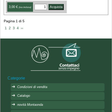
3,00 €
(iva inclusa)
Pagina 1 di 5
 1 
 2 
 3 
 4 
 ›› 
Categorie
Condizioni di vendita
Catalogo
novità Montaonda