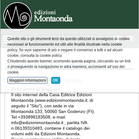
Questo sito o gli strumenti terzi da questo utilizzati si avvalgono di cookie
necessari al funzionamento ed utili alle finalità illustrate nella cookie
policy. Se vuoi saperne di più o negare il consenso a tutti o ad alcuni
» Condizioni di vendita e privacy policy
cookie, consulta la cookie policy.
Chiudendo questo banner, scorrendo questa pagina, cliccando su un link
Condizioni di vendita e privacy policy
o proseguendo la navigazione in altra maniera, acconsenti all’uso dei
cookie.
disclaimer privacy e note sui resi
Maggiori informazioni
OK
Definizione di Acquisto
Il sito internet della Casa Editrice Edizioni
Montaonda (
www.edizionimontaonda.it
, di
seguito il "Sito"), con sede in via
Montaonda 133, 50060 San Godenzo (FI),
Tel.+393898183508, e-mail:
info@edizionimontaonda.it , partita IVA
n.06139310483, contiene il catalogo dei
volumi editi da Edizioni Montaonda.