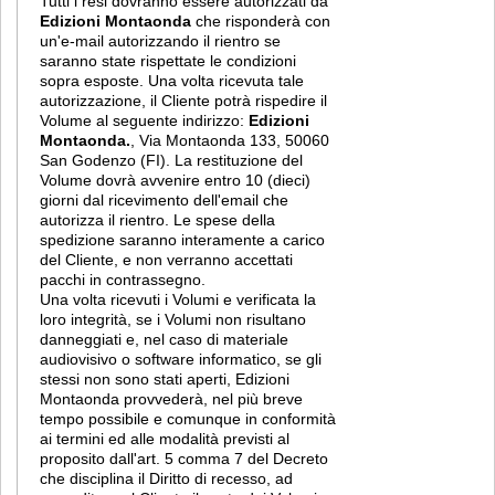
Tutti i resi dovranno essere autorizzati da
Edizioni Montaonda
che risponderà con
un'e-mail autorizzando il rientro se
saranno state rispettate le condizioni
sopra esposte. Una volta ricevuta tale
autorizzazione, il Cliente potrà rispedire il
Volume al seguente indirizzo:
Edizioni
Montaonda.
, Via Montaonda 133, 50060
San Godenzo (FI). La restituzione del
Volume dovrà avvenire entro 10 (dieci)
giorni dal ricevimento dell'email che
autorizza il rientro. Le spese della
spedizione saranno interamente a carico
del Cliente, e non verranno accettati
pacchi in contrassegno.
Una volta ricevuti i Volumi e verificata la
loro integrità, se i Volumi non risultano
danneggiati e, nel caso di materiale
audiovisivo o software informatico, se gli
stessi non sono stati aperti, Edizioni
Montaonda provvederà, nel più breve
tempo possibile e comunque in conformità
ai termini ed alle modalità previsti al
proposito dall'art. 5 comma 7 del Decreto
che disciplina il Diritto di recesso, ad