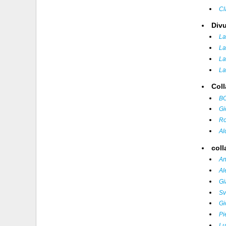
Cl
Divu
La
La
La
La
Coll
BO
Gi
Ro
Al
col
An
Al
Gi
Sv
Gi
Pi
Lu