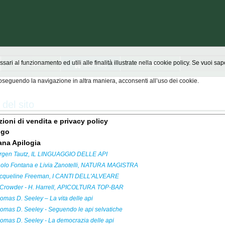
Chi siamo
Scrivici
ssari al funzionamento ed utili alle finalità illustrate nella cookie policy. Se vuoi s
seguendo la navigazione in altra maniera, acconsenti all’uso dei cookie.
del sito
ioni di vendita e privacy policy
ogo
ana Apilogia
rgen Tautz, IL LINGUAGGIO DELLE API
olo Fontana e Livia Zanotelli, NATURA MAGISTRA
cqueline Freeman, I CANTI DELL'ALVEARE
 Crowder - H. Harrell, APICOLTURA TOP-BAR
omas D. Seeley – La vita delle api
omas D. Seeley - Seguendo le api selvatiche
omas D. Seeley - La democrazia delle api