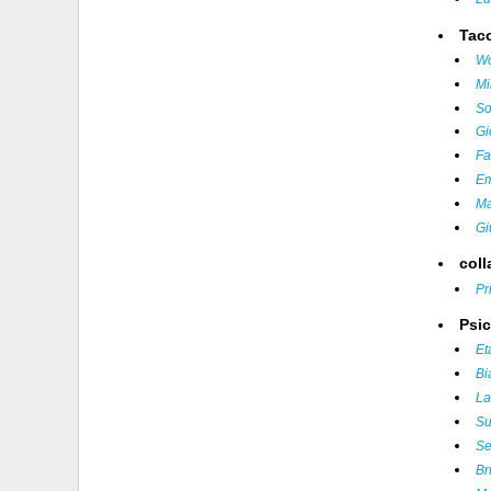
Tac
Wo
Mi
So
Gi
Fa
Em
Ma
Gi
coll
Pr
Psic
Et
Bi
La
Su
Se
Br