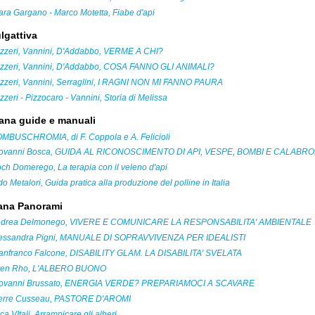
ara Gargano - Marco Motetta, Fiabe d'api
lgattiva
zzeri, Vannini, D'Addabbo, VERME A CHI?
zzeri, Vannini, D'Addabbo, COSA FANNO GLI ANIMALI?
zzeri, Vannini, Serraglini, I RAGNI NON MI FANNO PAURA
zzeri - Pizzocaro - Vannini, Storia di Melissa
ana guide e manuali
MBUSCHROMIA, di F. Coppola e A. Felicioli
ovanni Bosca, GUIDA AL RICONOSCIMENTO DI API, VESPE, BOMBI E CALABRO
ch Domerego, La terapia con il veleno d'api
do Metalori, Guida pratica alla produzione del polline in Italia
lana Panorami
drea Delmonego, VIVERE E COMUNICARE LA RESPONSABILITA' AMBIENTALE
essandra Pigni, MANUALE DI SOPRAVVIVENZA PER IDEALISTI
anfranco Falcone, DISABILITY GLAM. LA DISABILITA' SVELATA
en Rho, L'ALBERO BUONO
ovanni Brussato, ENERGIA VERDE? PREPARIAMOCI A SCAVARE
erre Cusseau, PASTORE D'AROMI
ca VItali, Arrampicare gli alberi