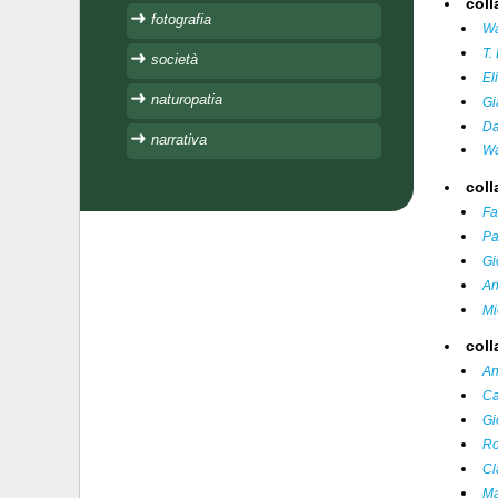
coll
fotografia
Wa
T.
società
El
naturopatia
Gi
Da
narrativa
Wa
coll
Fa
Pa
Gi
An
Mi
col
An
Ca
Gi
Ro
Cl
Ma