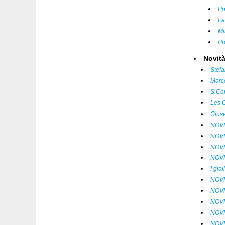
Po
La
Mi
Pr
Novit
Stef
Marc
S.Ca
Les 
Gius
NOVI
NOVI
NOVI
NOVI
I gia
NOVI
NOVI
NOVI
NOVI
NOVI