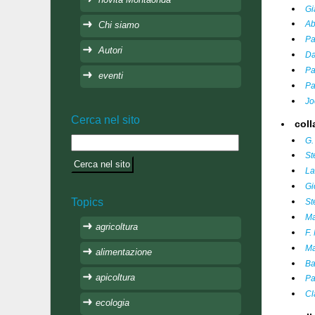
Gi
Chi siamo
Ab
Pa
Autori
Da
Pa
eventi
Pa
Jo
Cerca nel sito
coll
G.
St
La
Gi
Topics
St
Ma
agricoltura
F.
Ma
alimentazione
Ba
apicoltura
Pa
Cl
ecologia