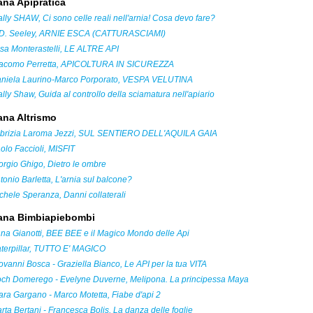
ana Apipratica
lly SHAW, Ci sono celle reali nell'arnia! Cosa devo fare?
 D. Seeley, ARNIE ESCA (CATTURASCIAMI)
isa Monterastelli, LE ALTRE API
acomo Perretta, APICOLTURA IN SICUREZZA
niela Laurino-Marco Porporato, VESPA VELUTINA
lly Shaw, Guida al controllo della sciamatura nell'apiario
ana Altrismo
brizia Laroma Jezzi, SUL SENTIERO DELL'AQUILA GAIA
olo Faccioli, MISFIT
orgio Ghigo, Dietro le ombre
tonio Barletta, L'arnia sul balcone?
chele Speranza, Danni collaterali
lana Bimbiapiebombi
na Gianotti, BEE BEE e il Magico Mondo delle Api
terpillar, TUTTO E' MAGICO
ovanni Bosca - Graziella Bianco, Le API per la tua VITA
ch Domerego - Evelyne Duverne, Melipona. La principessa Maya
ara Gargano - Marco Motetta, Fiabe d'api 2
rta Bertani - Francesca Bolis, La danza delle foglie