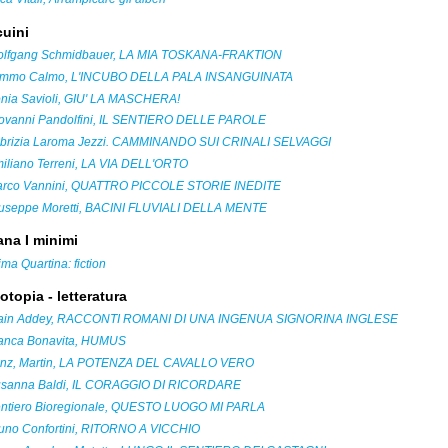
cuini
lfgang Schmidbauer, LA MIA TOSKANA-FRAKTION
mmo Calmo, L'INCUBO DELLA PALA INSANGUINATA
nia Savioli, GIU' LA MASCHERA!
ovanni Pandolfini, IL SENTIERO DELLE PAROLE
brizia Laroma Jezzi. CAMMINANDO SUI CRINALI SELVAGGI
iliano Terreni, LA VIA DELL'ORTO
rco Vannini, QUATTRO PICCOLE STORIE INEDITE
useppe Moretti, BACINI FLUVIALI DELLA MENTE
ana I minimi
ima Quartina: fiction
otopia - letteratura
ain Addey, RACCONTI ROMANI DI UNA INGENUA SIGNORINA INGLESE
anca Bonavita, HUMUS
nz, Martin, LA POTENZA DEL CAVALLO VERO
sanna Baldi, IL CORAGGIO DI RICORDARE
ntiero Bioregionale, QUESTO LUOGO MI PARLA
uno Confortini, RITORNO A VICCHIO