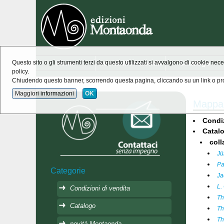
Home
novità Montaonda
Catalogo
Questo sito o gli strumenti terzi da questo utilizzati si avvalgono di cookie nece
policy.
Chiudendo questo banner, scorrendo questa pagina, cliccando su un link o pro
Maggiori informazioni
OK
Mappa 
Condiz
Catal
coll
Jü
Pa
Categorie
Ja
L.
Condizioni di vendita
Th
Catalogo
Th
Th
novità Montaonda