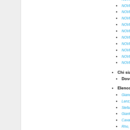
NOVI
NOVI
NOVI
NOVI
NOVI
NOVIT
NOVI
NOVI
NOVI
NOVIT
Chi s
Dov
Elenco
Giano
Lanz,
Stefa
Gian
Caval
Rho,