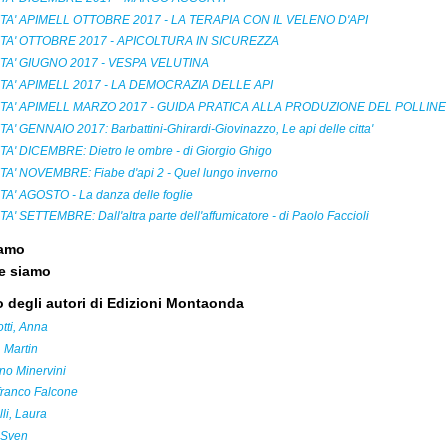
TA' APIMELL OTTOBRE 2017 - LA TERAPIA CON IL VELENO D'API
TA' OTTOBRE 2017 - APICOLTURA IN SICUREZZA
TA' GIUGNO 2017 - VESPA VELUTINA
TA' APIMELL 2017 - LA DEMOCRAZIA DELLE API
TA' APIMELL MARZO 2017 - GUIDA PRATICA ALLA PRODUZIONE DEL POLLINE I
A' GENNAIO 2017: Barbattini-Ghirardi-Giovinazzo, Le api delle citta'
TA' DICEMBRE: Dietro le ombre - di Giorgio Ghigo
TA' NOVEMBRE: Fiabe d'api 2 - Quel lungo inverno
TA' AGOSTO - La danza delle foglie
A' SETTEMBRE: Dall'altra parte dell'affumicatore - di Paolo Faccioli
iamo
e siamo
 degli autori di Edizioni Montaonda
tti, Anna
 Martin
no Minervini
franco Falcone
li, Laura
 Sven