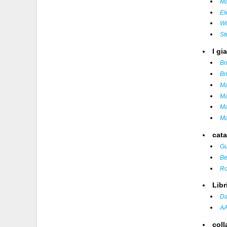
Ma
El
Wo
St
I gia
Br
Br
Ma
Ma
Ma
Ma
cat
Gu
Be
Ro
Libr
Da
AA
col