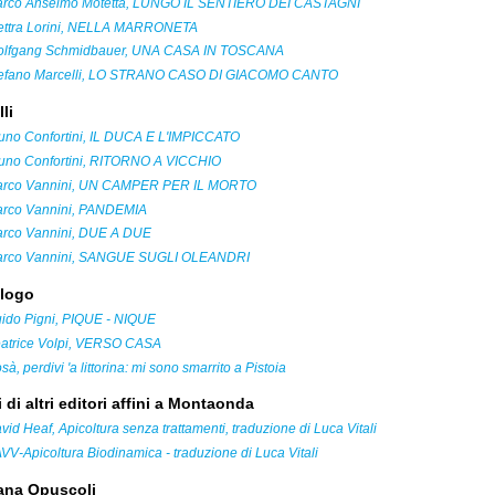
rco Anselmo Motetta, LUNGO IL SENTIERO DEI CASTAGNI
ettra Lorini, NELLA MARRONETA
lfgang Schmidbauer, UNA CASA IN TOSCANA
efano Marcelli, LO STRANO CASO DI GIACOMO CANTO
lli
uno Confortini, IL DUCA E L'IMPICCATO
uno Confortini, RITORNO A VICCHIO
rco Vannini, UN CAMPER PER IL MORTO
rco Vannini, PANDEMIA
rco Vannini, DUE A DUE
rco Vannini, SANGUE SUGLI OLEANDRI
alogo
ido Pigni, PIQUE - NIQUE
atrice Volpi, VERSO CASA
sà, perdivi 'a littorina: mi sono smarrito a Pistoia
i di altri editori affini a Montaonda
vid Heaf, Apicoltura senza trattamenti, traduzione di Luca Vitali
VV-Apicoltura Biodinamica - traduzione di Luca Vitali
lana Opuscoli