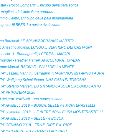
ster - Rocco Lombardi, L'incubo della pala eolica
 maglietta dell'apicoltore europeo
mmo Calmo, L'incubo della pala insanguinata
ogetto URBEES: La nostra rivoluzione!
à
ano Barchetti, LE API INVADERANNO MARTE?
o Anselmo Motetta, LUNGO IL SENTIERO DEI CASTAGNI
pecchi - L. Buonagurelli, I CEREALI MINORI
Crowder - Heather Harrell, APICOLTURA TOP-BAR
eppe Moretti, BACINI FLUVIALI DELLA MENTE
TA': Lazzeri, Vannini, Serraglini, I RAGNI NON MI FANNO PAURA
TA': Wolfgang Schmidbauer, UNA CASA IN TOSCANA
TA': Stefano Marcelli, LO STRANO CASO DI GIACOMO CANTO
TA' PRIMAVERA 2020
lli del prof. VANNINI - una nuova collana
TA' APIMELL 2019 – BOSCA, SEELEY e MONTERASTELLI
TA' settembre 2018 – LE ALTRE API di ELISA MONTERASTELLI
TA' APIMELL 2018 – SEELEY e BOSCA
TA' GENNAIO 2018 – TRA IL DIRE E IL FARE
TA' DICEMBRE 2017 - MARCO ACCORTI