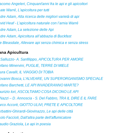
acomo Angeleri, Cinquant'anni fra le api e gli apicoltori
ate Warré, L'apicoltura per tutti
dre Adam, Alla ricerca delle migliori varietà di api
vid Heaf - L’apicoltura naturale con l’arnia Warré
dre Adam, La selezione delle Api
dre Adam, Apicoltura all’abbazia di Buckfast
e Bleasdale, Allevare api senza chimica e senza stress
ana Apicultura
 Salluzzo- A. Sanfilippo, APICOLTURA PER AMORE
efano Minervini, PUGLIE, TERRE DI MIELE
ura Cavalli, IL VIAGGIO DI TOBIA
ovanni Bosca, L'ALVEARE, UN SUPERORGANISMO SPECIALE
efano Barchetti, LE API INVADERANNO MARTE?
urizio Iori, ASCOLTIAMO COSA DICONO LE API
 Nazzi – D. Annoscia - S. Del Fabbro, TRA IL DIRE E IL FARE
rco Accorti, GIOTTO ULIVI, PRETE E APICOLTORE
rbattini-Ghirardi-Giovinazzo, Le api delle città
olo Faccioli, Dall'altra parte dell'affumicatore
audio Graziola, Le api in poesia