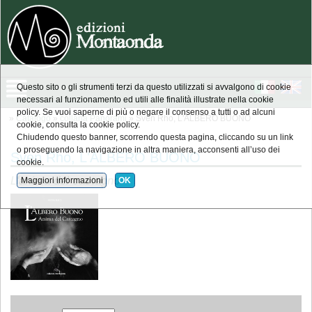
Questo sito o gli strumenti terzi da questo utilizzati si avvalgono di cookie
necessari al funzionamento ed utili alle finalità illustrate nella cookie
policy. Se vuoi saperne di più o negare il consenso a tutti o ad alcuni
»
Catalogo
»
collana Panorami
» Sven Rho, L'ALBERO BUONO
cookie, consulta la cookie policy.
Chiudendo questo banner, scorrendo questa pagina, cliccando su un link
o proseguendo la navigazione in altra maniera, acconsenti all’uso dei
Sven Rho, L'ALBERO BUONO
cookie.
L'anima del castagno
Maggiori informazioni
OK