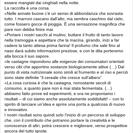
essere mangiati dai cinghiali nella notte.
La raccolta è una corsa.
«Nelle annate buone c’è un senso di abbondanza che sovrasta
tutto. I marroni cascano dall’alto, ma sembra caschino dal cielo,
come fossero gocce di pioggia. È una sensazione magnifica che
pare non debba finire mai.
«Portare i nostri sacchi al mulino, buttare il frutto di tanto lavoro
nella tramoggia e aspettare che la macina, girando, inizi a far
cadere la tanto attesa prima farina! Il profumo che sale fino al
naso darà subito informazioni preziose, e con le dita porteremo
alla bocca il suo sapore.
«le castagne rispondono alle esigenze dei consumatori orientati
verso cibi che apportino sostanze biologicamente attive (…) Dal
punto di vista nutrizionale sono simili al frumento e al riso e perciò
sono state definite “il cereale che cresce sull’albero”.
«La cosa curiosa è che la castagna, nonostante secoli di
consumo, a quanto pare non è mai stata fermentata. (…)
abbiamo fatto prove ed esperimenti, e ora ne proponiamo i
risultati – di cui siamo anche assolutamente soddisfatti! – con lo
spirito di lanciare un’idea e aprire una porta a qualcosa di nuovo
e innovativo.
I nostri risultati sono quindi solo l’inizio di un percorso di sviluppo
che, con il contributo che potranno portare la creatività e le
conoscenze di altri, potrà crescere e migliorare, verso prospettive
ancora del tutto ignote.