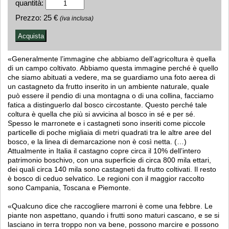
quantità:
Prezzo:
25 €
(iva inclusa)
«Generalmente l’immagine che abbiamo dell’agricoltura è quella
di un campo coltivato. Abbiamo questa immagine perché è quello
che siamo abituati a vedere, ma se guardiamo una foto aerea di
un castagneto da frutto inserito in un ambiente naturale, quale
può essere il pendio di una montagna o di una collina, facciamo
fatica a distinguerlo dal bosco circostante. Questo perché tale
coltura è quella che più si avvicina al bosco in sé e per sé.
Spesso le marronete e i castagneti sono inseriti come piccole
particelle di poche migliaia di metri quadrati tra le altre aree del
bosco, e la linea di demarcazione non è così netta. (…)
Attualmente in Italia il castagno copre circa il 10% dell’intero
patrimonio boschivo, con una superficie di circa 800 mila ettari,
dei quali circa 140 mila sono castagneti da frutto coltivati. Il resto
è bosco di ceduo selvatico. Le regioni con il maggior raccolto
sono Campania, Toscana e Piemonte.
«Qualcuno dice che raccogliere marroni è come una febbre. Le
piante non aspettano, quando i frutti sono maturi cascano, e se si
lasciano in terra troppo non va bene, possono marcire e possono